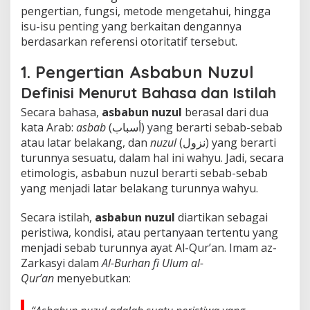
pengertian, fungsi, metode mengetahui, hingga
isu-isu penting yang berkaitan dengannya
berdasarkan referensi otoritatif tersebut.
1. Pengertian Asbabun Nuzul
Definisi Menurut Bahasa dan Istilah
Secara bahasa,
asbabun nuzul
berasal dari dua
kata Arab:
asbab
(أسباب) yang berarti sebab-sebab
atau latar belakang, dan
nuzul
(نزول) yang berarti
turunnya sesuatu, dalam hal ini wahyu. Jadi, secara
etimologis, asbabun nuzul berarti sebab-sebab
yang menjadi latar belakang turunnya wahyu.
Secara istilah,
asbabun nuzul
diartikan sebagai
peristiwa, kondisi, atau pertanyaan tertentu yang
menjadi sebab turunnya ayat Al-Qur’an. Imam az-
Zarkasyi dalam
Al-Burhan fi Ulum al-
Qur’an
menyebutkan: