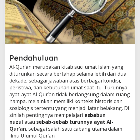
:
L
a
t
a
r
H
i
s
t
Pendahuluan
o
r
Al-Qur’an merupakan kitab suci umat Islam yang
i
diturunkan secara bertahap selama lebih dari dua
s
T
dekade, sebagai jawaban atas berbagai kondisi,
u
peristiwa, dan kebutuhan umat saat itu. Turunnya
r
ayat-ayat Al-Qur’an tidak berlangsung dalam ruang
u
hampa, melainkan memiliki konteks historis dan
n
sosiologis tertentu yang menjadi latar belakang. Di
n
y
sinilah pentingnya mempelajari
asbabun
a
nuzul
atau
sebab-sebab turunnya ayat Al-
A
Qur’an
, sebagai salah satu cabang utama dalam
y
ilmu Ulumul Qur’an.
a