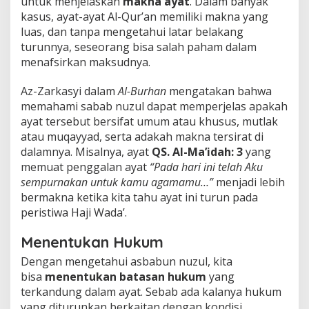
untuk menjelaskan
makna ayat
. Dalam banyak
kasus, ayat-ayat Al-Qur’an memiliki makna yang
luas, dan tanpa mengetahui latar belakang
turunnya, seseorang bisa salah paham dalam
menafsirkan maksudnya.
Az-Zarkasyi dalam
Al-Burhan
mengatakan bahwa
memahami sabab nuzul dapat memperjelas apakah
ayat tersebut bersifat umum atau khusus, mutlak
atau muqayyad, serta adakah makna tersirat di
dalamnya. Misalnya, ayat
QS. Al-Ma’idah: 3
yang
memuat penggalan ayat
“Pada hari ini telah Aku
sempurnakan untuk kamu agamamu…”
menjadi lebih
bermakna ketika kita tahu ayat ini turun pada
peristiwa Haji Wada’.
Menentukan Hukum
Dengan mengetahui asbabun nuzul, kita
bisa
menentukan batasan hukum
yang
terkandung dalam ayat. Sebab ada kalanya hukum
yang diturunkan berkaitan dengan kondisi