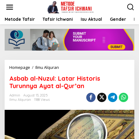
S
k
i
p
Metode Tafsir
Tafsir Ichwani
Isu Aktual
Gender
K
t
o
c
o
n
t
e
n
Homepage
/
Ilmu Alquran
A
t
s
Asbab al-Nuzul: Latar Historis
b
a
Turunnya Ayat al-Qur’an
b
a
Admin
August 13, 2025
Ilmu Alquran
1188 Views
l
-
N
u
z
u
l