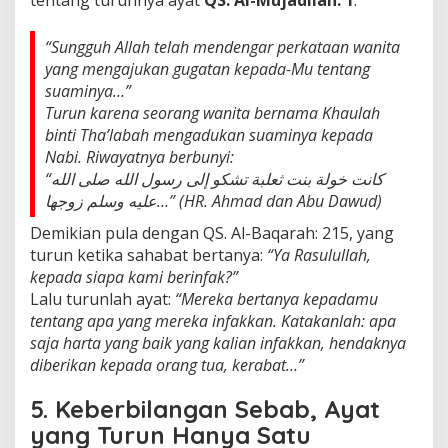
tentang turunnya ayat
QS. Al-Mujadilah: 1
:
“Sungguh Allah telah mendengar perkataan wanita
yang mengajukan gugatan kepada-Mu tentang
suaminya…”
Turun karena seorang wanita bernama Khaulah
binti Tha’labah mengadukan suaminya kepada
Nabi. Riwayatnya berbunyi:
“كانت خولة بنت ثعلبة تشكو إلى رسول الله صلى الله
عليه وسلم زوجها…” (HR. Ahmad dan Abu Dawud)
Demikian pula dengan QS. Al-Baqarah: 215, yang
turun ketika sahabat bertanya:
“Ya Rasulullah,
kepada siapa kami berinfak?”
Lalu turunlah ayat:
“Mereka bertanya kepadamu
tentang apa yang mereka infakkan. Katakanlah: apa
saja harta yang baik yang kalian infakkan, hendaknya
diberikan kepada orang tua, kerabat…”
5. Keberbilangan Sebab, Ayat
yang Turun Hanya Satu