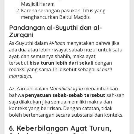
Masjidil Haram.
Karena serangan pasukan Titus yang
menghancurkan Baitul Maqdis.
Pandangan al-Suyuthi dan al-
Zurqani
As-Suyuthi dalam
Al-Itqan
menyatakan bahwa jika
ada dua atau lebih riwayat sabab nuzul untuk satu
ayat, dan semuanya shahih, maka ayat
tersebut
bisa turun lebih dari sekali
dengan
redaksi yang sama. Ini disebut sebagai
al-nazil
marratayn
.
Az-Zarqani dalam
Manahil al-Irfan
menambahkan
bahwa
penyatuan sebab-sebab tersebut
sah-sah
saja dilakukan jika semua memiliki makna dan
konteks yang beririsan. Dengan catatan, tidak
boleh bertentangan secara substansi dan konteks.
6. Keberbilangan Ayat Turun,