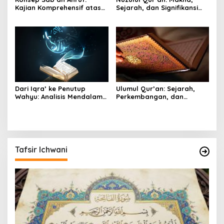
Kajian Komprehensif atas
Sejarah, dan Signifikansi
Turunnya Al-Qur’an dalam
Spiritual dalam Islam
Tujuh Huruf
Dari Iqra’ ke Penutup
Ulumul Qur’an: Sejarah,
Wahyu: Analisis Mendalam
Perkembangan, dan
Ayat Pertama dan Terakhir
Relevansinya dalam
Al-Qur’an
Memahami Wahyu Ilahi
Tafsir Ichwani