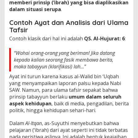
memberi prinsip (‘ibrah) yang bisa diaplikasikan
dalam situasi serupa
.
Contoh Ayat dan Analisis dari Ulama
Tafsir
Contoh klasik dari hal ini adalah
QS. Al-Hujurat: 6
:
“Wahai orang-orang yang beriman! Jika datang
kepada kalian seorang fasik membawa berita,
maka tabayyun (klarifikasi) lah…”
Ayat ini turun karena kasus al-Walid bin ‘Uqbah
yang menyampaikan laporan palsu kepada Nabi
SAW. Namun, para ulama tafsir sepakat bahwa
prinsip tabayyun berlaku
umum dalam seluruh
aspek kehidupan
, baik di media, pengadilan, berita
politik, hingga kehidupan sehari-hari.
Dalam
Al-Itqan
, as-Suyuthi menyebutkan bahwa
pelajaran (‘ibrah) dari ayat seperti ini tidak terbatas
pada peristiwa aslinya. Ini adalah bentuk keajaiban