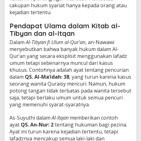
cakupan hukum syariat hanya kepada orang atau
kejadian tertentu.
Pendapat Ulama dalam Kitab al-
Tibyan dan al-Itqan
Dalam
Al-Tibyan fi Ulum al-Qur’an
, an-Nawawi
menyebutkan bahwa banyak hukum dalam Al-
Qur’an yang secara eksplisit menggunakan lafadz
umum tetapi sebenarnya muncul dari kasus
khusus. Contohnya adalah ayat tentang pencurian
dalam
QS. Al-Ma’idah: 38
, yang turun karena kasus
seorang wanita Quraisy mencuri. Namun, hukum
potong tangan tidak terbatas pada wanita tersebut
saja, tetapi berlaku umum untuk semua pencuri
yang memenuhi syarat-syaratnya.
As-Suyuthi dalam
Al-Itqan
memberikan contoh
ayat
QS. An-Nur: 2
tentang hukuman bagi pezina.
Ayat ini turun karena kejadian tertentu, tetapi
lafadznya mencakup semua laki-laki dan