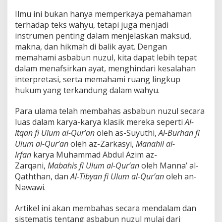
t
a
Ilmu ini bukan hanya memperkaya pemahaman
l
terhadap teks wahyu, tetapi juga menjadi
-
instrumen penting dalam menjelaskan maksud,
Q
makna, dan hikmah di balik ayat. Dengan
u
r
memahami asbabun nuzul, kita dapat lebih tepat
’
dalam menafsirkan ayat, menghindari kesalahan
a
interpretasi, serta memahami ruang lingkup
n
hukum yang terkandung dalam wahyu.
Para ulama telah membahas asbabun nuzul secara
luas dalam karya-karya klasik mereka seperti
Al-
Itqan fi Ulum al-Qur’an
oleh as-Suyuthi,
Al-Burhan fi
Ulum al-Qur’an
oleh az-Zarkasyi,
Manahil al-
Irfan
karya Muhammad Abdul Azim az-
Zarqani,
Mabahis fi Ulum al-Qur’an
oleh Manna’ al-
Qaththan, dan
Al-Tibyan fi Ulum al-Qur’an
oleh an-
Nawawi.
Artikel ini akan membahas secara mendalam dan
sistematis tentang asbabun nuzul mulai dari