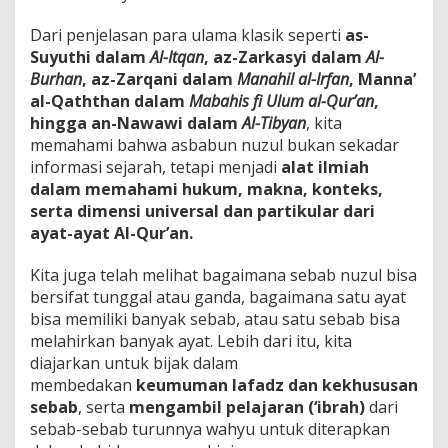
Dari penjelasan para ulama klasik seperti
as-
Suyuthi dalam
Al-Itqan
, az-Zarkasyi dalam
Al-
Burhan
, az-Zarqani dalam
Manahil al-Irfan
, Manna’
al-Qaththan dalam
Mabahis fi Ulum al-Qur’an
,
hingga an-Nawawi dalam
Al-Tibyan
, kita
memahami bahwa asbabun nuzul bukan sekadar
informasi sejarah, tetapi menjadi
alat ilmiah
dalam memahami hukum, makna, konteks,
serta dimensi universal dan partikular dari
ayat-ayat Al-Qur’an.
Kita juga telah melihat bagaimana sebab nuzul bisa
bersifat tunggal atau ganda, bagaimana satu ayat
bisa memiliki banyak sebab, atau satu sebab bisa
melahirkan banyak ayat. Lebih dari itu, kita
diajarkan untuk bijak dalam
membedakan
keumuman lafadz dan kekhususan
sebab
, serta
mengambil pelajaran (‘ibrah)
dari
sebab-sebab turunnya wahyu untuk diterapkan