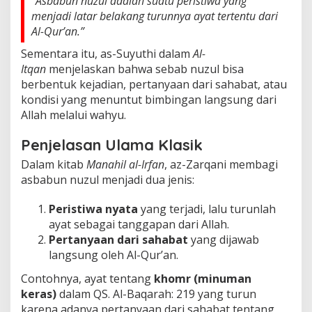
“Asbabun nuzul adalah suatu peristiwa yang
menjadi latar belakang turunnya ayat tertentu dari
Al-Qur’an.”
Sementara itu, as-Suyuthi dalam
Al-
Itqan
menjelaskan bahwa sebab nuzul bisa
berbentuk kejadian, pertanyaan dari sahabat, atau
kondisi yang menuntut bimbingan langsung dari
Allah melalui wahyu.
Penjelasan Ulama Klasik
Dalam kitab
Manahil al-Irfan
, az-Zarqani membagi
asbabun nuzul menjadi dua jenis:
Peristiwa nyata
yang terjadi, lalu turunlah
ayat sebagai tanggapan dari Allah.
Pertanyaan dari sahabat
yang dijawab
langsung oleh Al-Qur’an.
Contohnya, ayat tentang
khomr (minuman
keras)
dalam QS. Al-Baqarah: 219 yang turun
karena adanya pertanyaan dari sahabat tentang