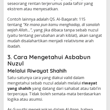
seseorang rentan terjerumus pada tafsir yang
ekstrem atau menyesatkan.
Contoh lainnya adalah QS. Al-Baqarah: 115
tentang
“Ke mana pun kamu menghadap, di sanalah
wajah Allah…”
, yang jika dibaca tanpa sebab nuzul
(yaitu tentang perubahan arah kiblat), akan sangat
mudah disalahartikan menjadi relativisme arah
ibadah.
3. Cara Mengetahui Asbabun
Nuzul
Melalui Riwayat Shahih
Satu-satunya cara yang diakui valid dalam
mengetahui sebab nuzul adalah melalui
riwayat
yang shahih
yang datang dari sahabat atau tabi’in
terpercaya. Tidak boleh semata-mata berdasarkan
logika atau asumsi.
As-Suyuthi menekankan dalam
Al-Itqan
, bahwa