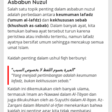
Asbabun Nuzul
Salah satu topik penting dalam asbabun nuzul
adalah perbedaan antara
keumuman lafadz
(‘umum al-lafdz)
dan
kekhususan sebab
(khushush as-sabab)
. Dalam banyak ayat, kita
temukan bahwa ayat tersebut turun karena
peristiwa atau individu tertentu, namun lafadz
ayatnya bersifat umum sehingga mencakup semua
umat Islam.
Kaidah penting dalam ushul fiqh berbunyi:
“العبرة بعموم اللفظ لا بخصوص السبب”
“Yang menjadi pertimbangan adalah keumuman
lafadz, bukan kekhususan sebab.”
Kaidah ini dikemukakan oleh banyak ulama,
termasuk Imam an-Nawawi dalam
Al-Tibyan
dan
juga dikukuhkan oleh as-Suyuthi dalam
Al-Itqan
. Az-
Zarqani dalam
Manahil al-Irfan
menekankan bahwa
kaidah ini penting agar kita tidak membatasi