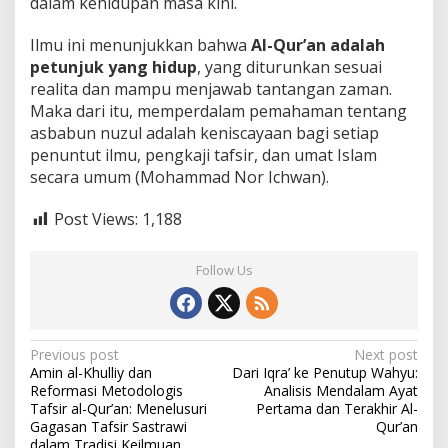
dalam kehidupan masa kini.
Ilmu ini menunjukkan bahwa
Al-Qur’an adalah
petunjuk yang hidup
, yang diturunkan sesuai
realita dan mampu menjawab tantangan zaman.
Maka dari itu, memperdalam pemahaman tentang
asbabun nuzul adalah keniscayaan bagi setiap
penuntut ilmu, pengkaji tafsir, dan umat Islam
secara umum (Mohammad Nor Ichwan).
Post Views:
1,188
Follow Us
P
Previous post
Next post
Amin al-Khulliy dan
Dari Iqra’ ke Penutup Wahyu:
o
Reformasi Metodologis
Analisis Mendalam Ayat
s
Tafsir al-Qur’an: Menelusuri
Pertama dan Terakhir Al-
Gagasan Tafsir Sastrawi
Qur’an
t
dalam Tradisi Keilmuan