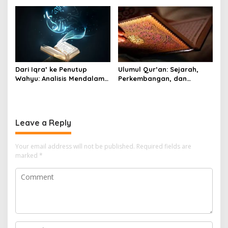
Tujuh Huruf
Dari Iqra’ ke Penutup
Ulumul Qur’an: Sejarah,
Wahyu: Analisis Mendalam
Perkembangan, dan
Ayat Pertama dan Terakhir
Relevansinya dalam
Al-Qur’an
Memahami Wahyu Ilahi
Leave a Reply
Your email address will not be published.
Required fields are
marked
*