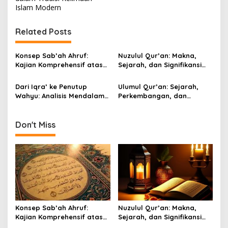
Islam Modern
n
a
Related Posts
v
i
Konsep Sab’ah Ahruf:
Nuzulul Qur’an: Makna,
g
Kajian Komprehensif atas
Sejarah, dan Signifikansi
Turunnya Al-Qur’an dalam
Spiritual dalam Islam
a
Tujuh Huruf
Dari Iqra’ ke Penutup
Ulumul Qur’an: Sejarah,
t
Wahyu: Analisis Mendalam
Perkembangan, dan
Ayat Pertama dan Terakhir
Relevansinya dalam
i
Al-Qur’an
Memahami Wahyu Ilahi
o
Don't Miss
n
Konsep Sab’ah Ahruf:
Nuzulul Qur’an: Makna,
Kajian Komprehensif atas
Sejarah, dan Signifikansi
Turunnya Al-Qur’an dalam
Spiritual dalam Islam