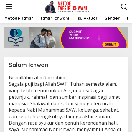
S
k
i
p
Metode Tafsir
Tafsir Ichwani
Isu Aktual
Gender
K
t
o
c
o
n
t
e
n
Salam Ichwani
t
Bismillāhirraḥmānirraḥīm.
|
A
Segala puji bagi Allah SWT, Tuhan semesta alam,
U
yang telah menurunkan Al-Qur’an sebagai
G
U
petunjuk, rahmat, dan sumber inspirasi bagi umat
S
manusia. Shalawat dan salam semoga tercurah
T
1
kepada Nabi Muhammad SAW, keluarga, sahabat,
2
,
dan seluruh pengikutnya hingga akhir zaman.
2
Dengan rasa syukur dan penuh kerendahan hati,
0
2
saya, Mohammad Nor Ichwan, menyambut Anda di
5