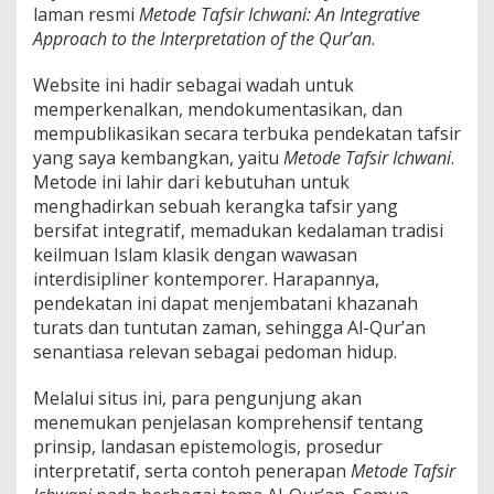
laman resmi
Metode Tafsir Ichwani: An Integrative
B
Y
Approach to the Interpretation of the Qur’an
.
A
D
M
Website ini hadir sebagai wadah untuk
I
memperkenalkan, mendokumentasikan, dan
N
mempublikasikan secara terbuka pendekatan tafsir
yang saya kembangkan, yaitu
Metode Tafsir Ichwani
.
Metode ini lahir dari kebutuhan untuk
menghadirkan sebuah kerangka tafsir yang
bersifat integratif, memadukan kedalaman tradisi
keilmuan Islam klasik dengan wawasan
interdisipliner kontemporer. Harapannya,
pendekatan ini dapat menjembatani khazanah
turats dan tuntutan zaman, sehingga Al-Qur’an
senantiasa relevan sebagai pedoman hidup.
Melalui situs ini, para pengunjung akan
menemukan penjelasan komprehensif tentang
prinsip, landasan epistemologis, prosedur
interpretatif, serta contoh penerapan
Metode Tafsir