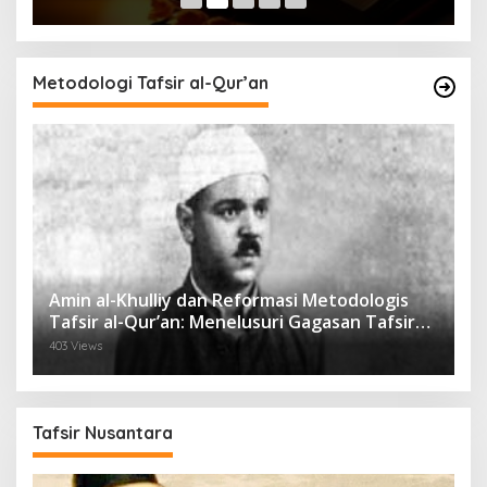
Metodologi Tafsir al-Qur’an
Amin al-Khulliy dan Reformasi Metodologis
Tafsir al-Qur’an: Menelusuri Gagasan Tafsir
Sastrawi dalam Tradisi Keilmuan Islam Modern
403 Views
Tafsir Nusantara