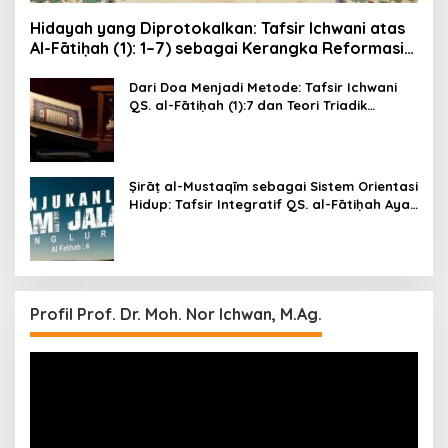
Hidayah yang Diprotokalkan: Tafsir Ichwani atas
Al-Fātiḥah (1): 1–7) sebagai Kerangka Reformasi
Kesadaran dan Etika Publik
Dari Doa Menjadi Metode: Tafsir Ichwani
QS. al-Fātiḥah (1):7 dan Teori Triadik
Epistemik-Moral Ichwani (Ni‘mah–Ghaḍab–
Ḍalāl)
Ṣirāṭ al-Mustaqīm sebagai Sistem Orientasi
Hidup: Tafsir Integratif QS. al-Fātiḥah Ayat
6 dengan Metode Tafsir Ichwani
Profil Prof. Dr. Moh. Nor Ichwan, M.Ag.
Video
Player