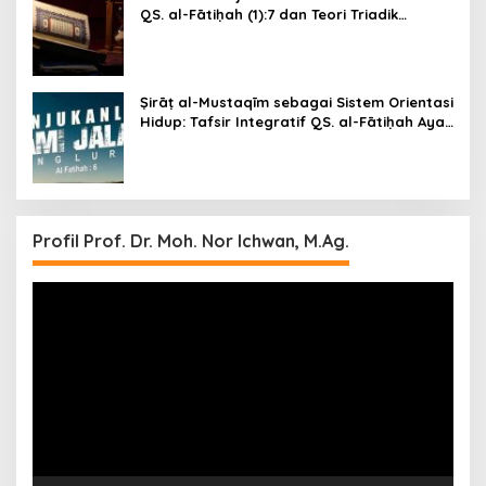
QS. al-Fātiḥah (1):7 dan Teori Triadik
Epistemik-Moral Ichwani (Ni‘mah–Ghaḍab–
Ḍalāl)
Ṣirāṭ al-Mustaqīm sebagai Sistem Orientasi
Hidup: Tafsir Integratif QS. al-Fātiḥah Ayat
6 dengan Metode Tafsir Ichwani
Profil Prof. Dr. Moh. Nor Ichwan, M.Ag.
Video
Player