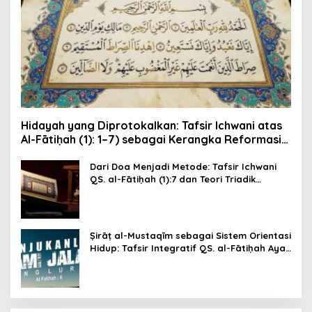
Hidayah yang Diprotokalkan: Tafsir Ichwani atas
Al-Fātiḥah (1): 1–7) sebagai Kerangka Reformasi
Kesadaran dan Etika Publik
Dari Doa Menjadi Metode: Tafsir Ichwani
QS. al-Fātiḥah (1):7 dan Teori Triadik
Epistemik-Moral Ichwani (Ni‘mah–Ghaḍab–
Ḍalāl)
Ṣirāṭ al-Mustaqīm sebagai Sistem Orientasi
Hidup: Tafsir Integratif QS. al-Fātiḥah Ayat
6 dengan Metode Tafsir Ichwani