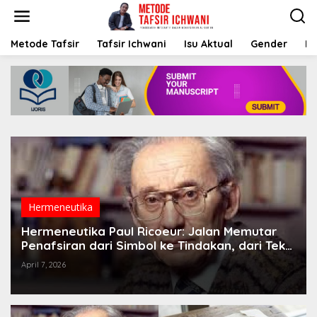
S
k
i
p
Metode Tafsir
Tafsir Ichwani
Isu Aktual
Gender
K
t
o
c
o
n
t
e
n
t
Hermeneutika
Hermeneutika Paul Ricoeur: Jalan Memutar
Penafsiran dari Simbol ke Tindakan, dari Teks
ke Diri, dan dari Narasi ke Etika
April 7, 2026