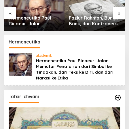
«
»
Fazlur Rahman, Bunga
Memurnikan Tawakal di
Bank, dan Kontroversi
Tengah Fitnah Dunia
yang Membawanya ke
Chicago
Hermeneutika
akademik
Hermeneutika Paul Ricoeur: Jalan
Memutar Penafsiran dari Simbol ke
Tindakan, dari Teks ke Diri, dan dari
Narasi ke Etika
Tafsir Ichwani