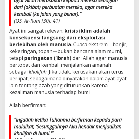
agar Allah merasakan kepada mereka sebagian
dari (akibat) perbuatan mereka, agar mereka
kembali (ke jalan yang benar).”
(QS. Ar-Rum [30]: 41)
Ayat ini sangat relevan:
krisis iklim adalah
konsekuensi langsung dari eksploitasi
berlebihan oleh manusia
. Cuaca ekstrem—banjir,
kekeringan, topan—bukan bencana alam murni,
tetapi
peringatan (‘ibrah)
dari Allah agar manusia
bertobat dan kembali menjalankan amanah
sebagai
khalifah
. Jika tidak, kerusakan akan terus
berlipat, sebagaimana dinyatakan dalam ayat-ayat
lain tentang azab yang diturunkan karena
kezaliman manusia terhadap bumi.
Allah berfirman:
“Ingatlah ketika Tuhanmu berfirman kepada para
malaikat, ‘Sesungguhnya Aku hendak menjadikan
khalifah di bumi.'”