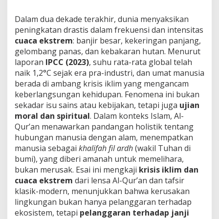
k
o
Dalam dua dekade terakhir, dunia menyaksikan
n
peningkatan drastis dalam frekuensi dan intensitas
s
t
cuaca ekstrem
: banjir besar, kekeringan panjang,
r
gelombang panas, dan kebakaran hutan. Menurut
u
laporan
IPCC (2023)
, suhu rata-rata global telah
k
naik 1,2°C sejak era pra-industri, dan umat manusia
s
i
berada di ambang krisis iklim yang mengancam
E
keberlangsungan kehidupan. Fenomena ini bukan
t
sekadar isu sains atau kebijakan, tetapi juga
ujian
i
moral dan spiritual
. Dalam konteks Islam, Al-
k
Qur’an menawarkan pandangan holistik tentang
a
E
hubungan manusia dengan alam, menempatkan
k
manusia sebagai
khalifah fil ardh
(wakil Tuhan di
o
bumi), yang diberi amanah untuk memelihara,
l
bukan merusak. Esai ini mengkaji
krisis iklim dan
o
g
cuaca ekstrem
dari lensa Al-Qur’an dan tafsir
i
klasik-modern, menunjukkan bahwa kerusakan
s
lingkungan bukan hanya pelanggaran terhadap
d
ekosistem, tetapi
pelanggaran terhadap janji
a