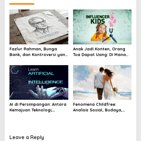
o
n
Fazlur Rahman, Bunga
Anak Jadi Konten, Orang
Bank, dan Kontroversi yang
Tua Dapat Uang: Di Mana
Membawanya ke Chicago
Batas Etika?
AI di Persimpangan: Antara
Fenomena Childfree:
Kemajuan Teknologi,
Analisis Sosial, Budaya,
Kehilangan Pekerjaan, dan
dan Etis di Dunia Barat dan
Krisis Etika
Muslim
Leave a Reply