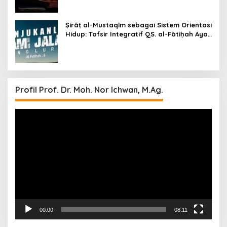
Ḍalāl)
Ṣirāṭ al-Mustaqīm sebagai Sistem Orientasi
Hidup: Tafsir Integratif QS. al-Fātiḥah Ayat
6 dengan Metode Tafsir Ichwani
Profil Prof. Dr. Moh. Nor Ichwan, M.Ag.
Video
Player
00:00
08:11