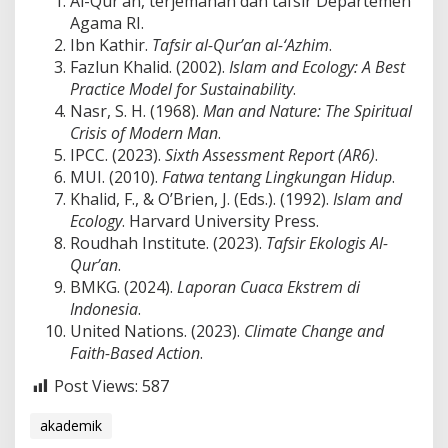
Al-Qur’an, terjemahan dan tafsir Departemen
Agama RI.
Ibn Kathir.
Tafsir al-Qur’an al-‘Azhim
.
Fazlun Khalid. (2002).
Islam and Ecology: A Best
Practice Model for Sustainability
.
Nasr, S. H. (1968).
Man and Nature: The Spiritual
Crisis of Modern Man
.
IPCC. (2023).
Sixth Assessment Report (AR6)
.
MUI. (2010).
Fatwa tentang Lingkungan Hidup
.
Khalid, F., & O’Brien, J. (Eds.). (1992).
Islam and
Ecology
. Harvard University Press.
Roudhah Institute. (2023).
Tafsir Ekologis Al-
Qur’an
.
BMKG. (2024).
Laporan Cuaca Ekstrem di
Indonesia
.
United Nations. (2023).
Climate Change and
Faith-Based Action
.
Post Views:
587
akademik