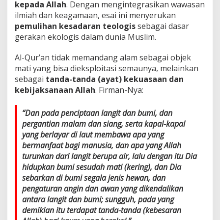
kepada Allah
. Dengan mengintegrasikan wawasan
l
a
ilmiah dan keagamaan, esai ini menyerukan
m
pemulihan kesadaran teologis
sebagai dasar
A
gerakan ekologis dalam dunia Muslim.
l
-
Al-Qur’an tidak memandang alam sebagai objek
Q
u
mati yang bisa dieksploitasi semaunya, melainkan
r
sebagai
tanda-tanda (ayat) kekuasaan dan
’
kebijaksanaan Allah
. Firman-Nya:
a
n
s
“Dan pada penciptaan langit dan bumi, dan
e
pergantian malam dan siang, serta kapal-kapal
b
yang berlayar di laut membawa apa yang
a
bermanfaat bagi manusia, dan apa yang Allah
g
a
turunkan dari langit berupa air, lalu dengan itu Dia
i
hidupkan bumi sesudah mati (kering), dan Dia
R
sebarkan di bumi segala jenis hewan, dan
e
pengaturan angin dan awan yang dikendalikan
s
p
antara langit dan bumi; sungguh, pada yang
o
demikian itu terdapat tanda-tanda (kebesaran
n