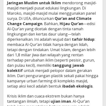
Jaringan Muslim untuk Iklim
mendorong masjid-
masjid menjadi pusat edukasi lingkungan. Di
Maroko, masjid-masjid mulai menggunakan panel
surya. Di UEA, diluncurkan
Qur’an and Climate
Change Campaign
. Bahkan,
Hijau Qur’an
—edisi
Al-Qur’an yang dicetak dengan tinta ramah
lingkungan dan kertas daur ulang—telah
diperkenalkan. Ini adalah wujud dari
tafsir hidup
:
membaca Al-Qur’an tidak hanya dengan lidah,
tetapi dengan tindakan. Umat Islam, dengan lebih
dari 1,8 miliar jiwa dan wilayah yang rentan
terhadap perubahan iklim (seperti pesisir, gurun,
dan pulau kecil), memiliki
tanggung jawab
kolektif
untuk menjadi pelopor dalam gerakan
iklim. Dari pengurangan plastik sekali pakai hingga
kampanye urban farming di kompleks masjid,
setiap aksi kecil adalah bentuk
ibadah ekologis
.
Krisis iklim dan cuaca ekstrem bukan hanya
tantangan ilmiah, tetapi
ujian iman
. Al-Qur’an