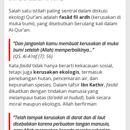
a
c
Salah satu istilah paling sentral dalam diskusi
a
ekologi Qur’ani adalah
fasād fil ardh
(kerusakan di
E
muka bumi), yang disebutkan berulang kali dalam
k
Al-Qur’an:
s
t
r
“Dan janganlah kamu membuat kerusakan di muka
e
bumi setelah (Allah) memperbaikinya…”
m
(QS. Al-A’raf [7]: 56)
Kata
fasād
tidak hanya berarti kekacauan sosial,
tetapi juga
kerusakan ekologis
, termasuk
penebangan hutan, pencemaran air, dan
kepunahan spesies. Dalam tafsir
Ibn Kathir
,
fasād
dikaitkan dengan tindakan manusia yang
melampaui batas (
ta’addi al-hudud
), baik secara
moral maupun ekologis. Allah berfirman:
“Telah tampak kerusakan di darat dan di laut
disebabkan karena perbuatan tangan manusia,