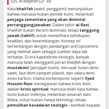
(QS. Al-Baqarah [2]: 30)
Kata
khalifah
(wakil, pengganti) menunjukkan
bahwa manusia bukan pemilik bumi, melainkan
penjaga sementara yang akan dimintai
pertanggungjawaban
. Dalam tafsir
al-Razi
,
khalifah bukan berarti dominasi, tetapi
tanggung
jawab (taklif)
untuk memelihara kehidupan,
keadilan, dan keseimbangan. Konsep ini
bertentangan dengan pandangan antroposentris
yang melihat alam sebagai sumber daya tak
terbatas. Di era kapitalisme ekologis, banyak
manusia telah mengganti peran
khalifah
dengan
mustakmir
(penjajah bumi), merusak hutan demi
sawit, laut demi sampah plastik, dan udara demi
emisi karbon. Ulama kontemporer seperti
Syed
Hossein Nasr
menegaskan bahwa krisis iklim
adalah
krisis spiritual
: manusia telah lupa bahwa
bumi bukan miliknya, melainkan amanah ilahi.
Maka, solusi bukan hanya teknologi, tetapi
pemulihan kesadaran teologis
—kembali kepada