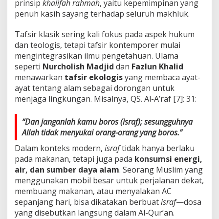
prinsip
khalifah rahmah
, yaitu kepemimpinan yang
penuh kasih sayang terhadap seluruh makhluk.
Tafsir klasik sering kali fokus pada aspek hukum
dan teologis, tetapi tafsir kontemporer mulai
mengintegrasikan ilmu pengetahuan. Ulama
seperti
Nurcholish Madjid
dan
Fazlun Khalid
menawarkan
tafsir ekologis
yang membaca ayat-
ayat tentang alam sebagai dorongan untuk
menjaga lingkungan. Misalnya, QS. Al-A’raf [7]: 31:
“Dan janganlah kamu boros (israf); sesungguhnya
Allah tidak menyukai orang-orang yang boros.”
Dalam konteks modern,
israf
tidak hanya berlaku
pada makanan, tetapi juga pada
konsumsi energi,
air, dan sumber daya alam
. Seorang Muslim yang
menggunakan mobil besar untuk perjalanan dekat,
membuang makanan, atau menyalakan AC
sepanjang hari, bisa dikatakan berbuat
israf
—dosa
yang disebutkan langsung dalam Al-Qur’an.