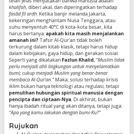
telah jelas menyatakan bahwa manusia adalah
khalifah
, diberi akal, dan diperingatkan terhadap
fasād fil ardh
. Ketika banjir melanda Jakarta,
kekeringan menghantam Nusa Tenggara, atau
suhu menyentuh 40°C di kota-kota besar, kita
harus bertanya:
apakah kita masih menjalankan
amanah ini?
Tafsir Al-Qur’an tidak boleh
terkurung dalam kitab klasik, tetapi harus hidup
dalam kebijakan, gaya hidup, dan gerakan sosial.
Seperti yang dikatakan
Fazlun Khalid
,
“Muslim tidak
perlu menjadi ahli lingkungan untuk menyelamatkan
bumi; cukup menjadi Muslim yang benar-benar
membaca Al-Qur’an.”
Maka, solusi terhadap krisis
iklim bukan hanya teknologi atau regulasi, tetapi
pemulihan hubungan spiritual manusia dengan
pencipta dan ciptaan-Nya
. Di akhirat, bukan
hanya ibadah ritual yang akan ditanya, tetapi juga:
“Apa yang kamu lakukan dengan bumi-Ku?”
Rujukan