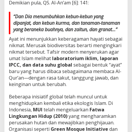
Demikian pula, QS. Al-An’am [6]: 141:
“Dan Dia menumbuhkan kebun-kebun yang
dipanjat, dan kebun kurma, dan tanaman-tanaman
yang beraneka buahnya, dan zaitun, dan granat…”
Ayat ini menunjukkan keberagaman hayati sebagai
nikmat. Merusak biodiversitas berarti mengingkari
nikmat tersebut. Tafsir modern menyerukan agar
umat Islam melihat
laboratorium iklim, laporan
IPCC, dan data suhu global
sebagai bentuk “ayat”
baru yang harus dibaca sebagaimana membaca Al-
Qur’an—dengan rasa takut, tanggung jawab, dan
keinginan untuk berubah.
Beberapa inisiatif global telah muncul untuk
menghidupkan kembali etika ekologis Islam. Di
Indonesia,
MUI
telah mengeluarkan
Fatwa
Lingkungan Hidup (2010)
yang mengharamkan
perusakan hutan dan mewajibkan penghijauan.
Organisasi seperti
Green Mosque Initiative
dan