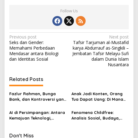
Follow Us
P
Previous post
Next post
Seks dan Gender:
Tafsir Tarjuman al-Mustafid
o
Memahami Perbedaan
karya Abdurrauf as-Singkili –
s
Mendasar antara Biologi
Jembatan Tafsir Melayu-Sufi
dan Identitas Sosial
dalam Dunia Islam
t
Nusantara
n
Related Posts
a
v
Fazlur Rahman, Bunga
Anak Jadi Konten, Orang
i
Bank, dan Kontroversi yang
Tua Dapat Uang: Di Mana
g
Membawanya ke Chicago
Batas Etika?
AI di Persimpangan: Antara
Fenomena Childfree:
a
Kemajuan Teknologi,
Analisis Sosial, Budaya,
t
Kehilangan Pekerjaan, dan
dan Etis di Dunia Barat dan
Krisis Etika
Muslim
i
Don't Miss