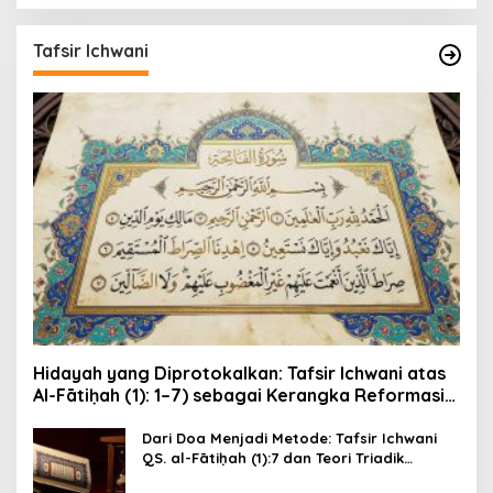
Tafsir Ichwani
Hidayah yang Diprotokalkan: Tafsir Ichwani atas
Al-Fātiḥah (1): 1–7) sebagai Kerangka Reformasi
Kesadaran dan Etika Publik
Dari Doa Menjadi Metode: Tafsir Ichwani
QS. al-Fātiḥah (1):7 dan Teori Triadik
Epistemik-Moral Ichwani (Ni‘mah–Ghaḍab–