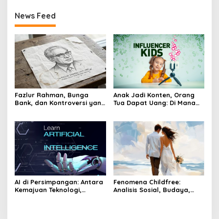
News Feed
Fazlur Rahman, Bunga
Anak Jadi Konten, Orang
Bank, dan Kontroversi yang
Tua Dapat Uang: Di Mana
Membawanya ke Chicago
Batas Etika?
AI di Persimpangan: Antara
Fenomena Childfree:
Kemajuan Teknologi,
Analisis Sosial, Budaya,
Kehilangan Pekerjaan, dan
dan Etis di Dunia Barat dan
Krisis Etika
Muslim