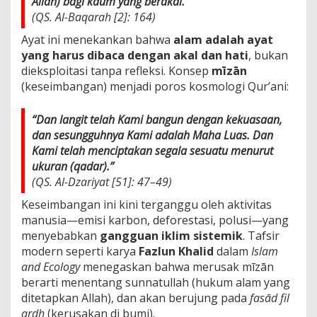
Allah) bagi kaum yang berakal.”
s
(QS. Al-Baqarah [2]: 164)
t
e
Ayat ini menekankan bahwa
alam adalah ayat
r
yang harus dibaca dengan akal dan hati
, bukan
h
dieksploitasi tanpa refleksi. Konsep
mīzān
a
d
(keseimbangan) menjadi poros kosmologi Qur’ani:
a
p
“Dan langit telah Kami bangun dengan kekuasaan,
K
dan sesungguhnya Kami adalah Maha Luas. Dan
r
i
Kami telah menciptakan segala sesuatu menurut
s
ukuran (qadar).”
i
(QS. Al-Dzariyat [51]: 47–49)
s
I
Keseimbangan ini kini terganggu oleh aktivitas
k
manusia—emisi karbon, deforestasi, polusi—yang
l
menyebabkan
gangguan iklim sistemik
. Tafsir
i
m
modern seperti karya
Fazlun Khalid
dalam
Islam
d
and Ecology
menegaskan bahwa merusak mīzān
a
berarti menentang sunnatullah (hukum alam yang
n
ditetapkan Allah), dan akan berujung pada
fasād fil
C
ardh
(kerusakan di bumi).
u