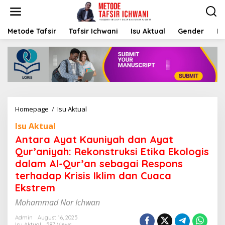
S
k
i
p
Metode Tafsir
Tafsir Ichwani
Isu Aktual
Gender
K
t
o
c
o
n
t
e
n
Homepage
/
Isu Aktual
A
t
n
Isu Aktual
t
a
Antara Ayat Kauniyah dan Ayat
r
Qur’aniyah: Rekonstruksi Etika Ekologis
a
dalam Al-Qur’an sebagai Respons
A
y
terhadap Krisis Iklim dan Cuaca
a
Ekstrem
t
K
Mohammad Nor Ichwan
a
u
Admin
August 16, 2025
Isu Aktual
587 Views