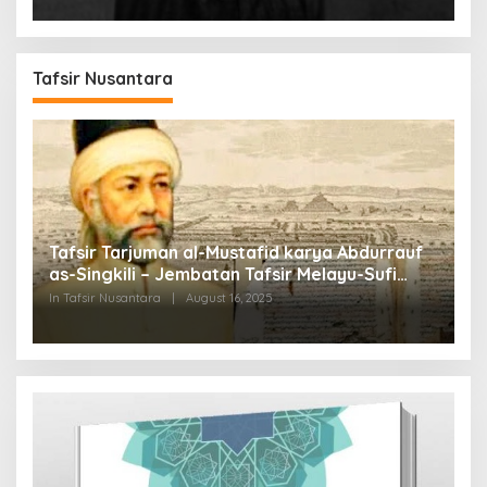
Tafsir Nusantara
Tafsir Tarjuman al-Mustafid karya Abdurrauf
as-Singkili – Jembatan Tafsir Melayu-Sufi
dalam Dunia Islam Nusantara
In Tafsir Nusantara
|
August 16, 2025