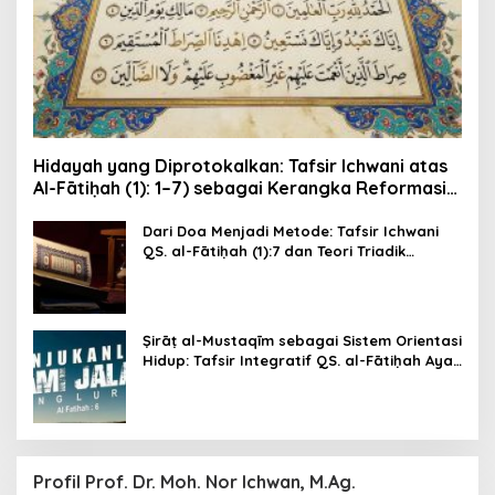
B
Y
A
D
M
I
N
Hidayah yang Diprotokalkan: Tafsir Ichwani atas
Al-Fātiḥah (1): 1–7) sebagai Kerangka Reformasi
Kesadaran dan Etika Publik
Dari Doa Menjadi Metode: Tafsir Ichwani
QS. al-Fātiḥah (1):7 dan Teori Triadik
Epistemik-Moral Ichwani (Ni‘mah–Ghaḍab–
Ḍalāl)
Ṣirāṭ al-Mustaqīm sebagai Sistem Orientasi
Hidup: Tafsir Integratif QS. al-Fātiḥah Ayat
6 dengan Metode Tafsir Ichwani
Profil Prof. Dr. Moh. Nor Ichwan, M.Ag.