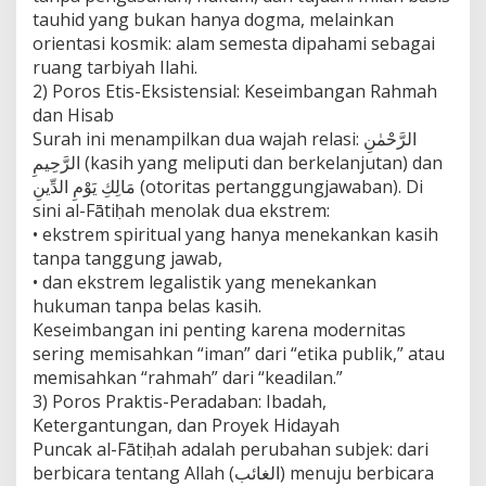
a
tauhid yang bukan hanya dogma, melainkan
g
orientasi kosmik: alam semesta dipahami sebagai
a
ruang tarbiyah Ilahi.
i
K
2) Poros Etis-Eksistensial: Keseimbangan Rahmah
e
dan Hisab
r
Surah ini menampilkan dua wajah relasi: الرَّحْمٰنِ
a
الرَّحِيمِ (kasih yang meliputi dan berkelanjutan) dan
n
g
مَالِكِ يَوْمِ الدِّينِ (otoritas pertanggungjawaban). Di
k
sini al-Fātiḥah menolak dua ekstrem:
a
• ekstrem spiritual yang hanya menekankan kasih
R
tanpa tanggung jawab,
e
• dan ekstrem legalistik yang menekankan
f
o
hukuman tanpa belas kasih.
r
Keseimbangan ini penting karena modernitas
m
sering memisahkan “iman” dari “etika publik,” atau
a
memisahkan “rahmah” dari “keadilan.”
s
i
3) Poros Praktis-Peradaban: Ibadah,
K
Ketergantungan, dan Proyek Hidayah
e
Puncak al-Fātiḥah adalah perubahan subjek: dari
s
berbicara tentang Allah (الغائب) menuju berbicara
a