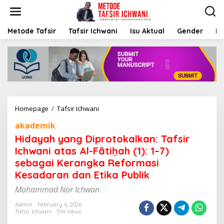
S
k
i
p
Metode Tafsir
Tafsir Ichwani
Isu Aktual
Gender
K
t
o
c
o
n
t
e
n
Homepage
/
Tafsir Ichwani
H
t
i
akademik
d
a
Hidayah yang Diprotokalkan: Tafsir
y
Ichwani atas Al-Fātiḥah (1): 1–7)
a
sebagai Kerangka Reformasi
h
y
Kesadaran dan Etika Publik
a
Mohammad Nor Ichwan
n
g
Admin
February 6, 2026
D
Tafsir Ichwani
514 Views
i