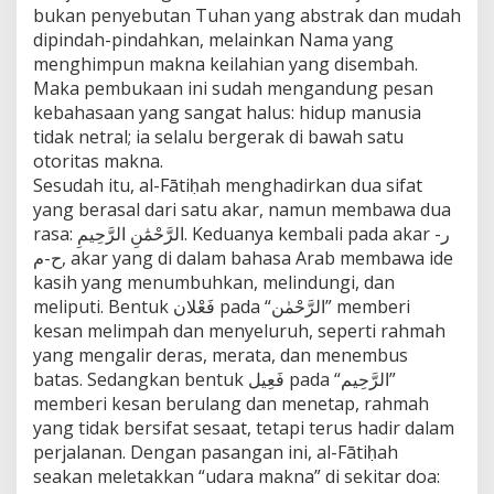
bukan penyebutan Tuhan yang abstrak dan mudah
dipindah-pindahkan, melainkan Nama yang
menghimpun makna keilahian yang disembah.
Maka pembukaan ini sudah mengandung pesan
kebahasaan yang sangat halus: hidup manusia
tidak netral; ia selalu bergerak di bawah satu
otoritas makna.
Sesudah itu, al-Fātiḥah menghadirkan dua sifat
yang berasal dari satu akar, namun membawa dua
rasa: الرَّحْمَٰنِ الرَّحِيمِ. Keduanya kembali pada akar ر-
ح-م, akar yang di dalam bahasa Arab membawa ide
kasih yang menumbuhkan, melindungi, dan
meliputi. Bentuk فَعْلان pada “الرَّحْمٰن” memberi
kesan melimpah dan menyeluruh, seperti rahmah
yang mengalir deras, merata, dan menembus
batas. Sedangkan bentuk فَعِيل pada “الرَّحِيم”
memberi kesan berulang dan menetap, rahmah
yang tidak bersifat sesaat, tetapi terus hadir dalam
perjalanan. Dengan pasangan ini, al-Fātiḥah
seakan meletakkan “udara makna” di sekitar doa: