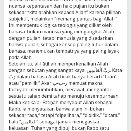
nuansa kepantasan dan hak: pujian itu bukan
sekadar “kita arahkan kepada Allah” karena pilihan
subjektif, melainkan “memang pantas bagi Allah.”
Ini membentuk logika teologis yang diikat oleh
bahasa: bukan manusia yang mengangkat Allah
dengan pujian, tetapi manusia yang disadarkan
bahwa pujian, sebagai konsep paling luhur dalam
bahasa, menemukan tempatnya yang paling layak
pada Allah.
Setelah itu, al-Fātiḥah memperkenalkan Allah
dengan sebutan yang sangat kaya: رَبِّ الْعَالَمِينَ. Kata
رَبّ dalam bahasa Arab tidak hanya berarti “tuan”
atau “pemilik.” Akar ر-ب-ب memuat makna
tarbiyah: menumbuhkan, merawat, mengantar
sesuatu tahap demi tahap menuju kesempurnaan.
Maka ketika al-Fātiḥah menyebut Allah sebagai
Rabb, ia menyatakan bahwa alam ini bukan
sekadar “ada,” tetapi “dipelihara,” “dididik,” “ditata.”
Lalu “العالمين” sebagai jamak menegaskan
keluasan: Tuhan yang dipuji bukan Rabb satu