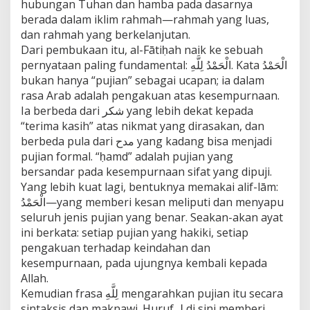
hubungan Tuhan dan hamba pada dasarnya
berada dalam iklim rahmah—rahmah yang luas,
dan rahmah yang berkelanjutan.
Dari pembukaan itu, al-Fātiḥah naik ke sebuah
pernyataan paling fundamental: الْحَمْدُ لِلَّهِ. Kata الْحَمْدُ
bukan hanya “pujian” sebagai ucapan; ia dalam
rasa Arab adalah pengakuan atas kesempurnaan.
Ia berbeda dari شكر yang lebih dekat kepada
“terima kasih” atas nikmat yang dirasakan, dan
berbeda pula dari مدح yang kadang bisa menjadi
pujian formal. “ḥamd” adalah pujian yang
bersandar pada kesempurnaan sifat yang dipuji.
Yang lebih kuat lagi, bentuknya memakai alif-lām:
الْحَمْدُ—yang memberi kesan meliputi dan menyapu
seluruh jenis pujian yang benar. Seakan-akan ayat
ini berkata: setiap pujian yang hakiki, setiap
pengakuan terhadap keindahan dan
kesempurnaan, pada ujungnya kembali kepada
Allah.
Kemudian frasa لِلَّهِ mengarahkan pujian itu secara
sintaksis dan maknawi. Huruf لِـ di sini memberi