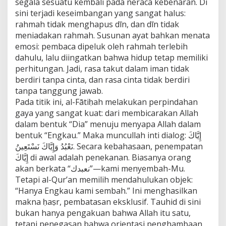
segala sesuatu kembali pada neraca kebenaran. Di
sini terjadi keseimbangan yang sangat halus:
rahmah tidak menghapus dīn, dan dīn tidak
meniadakan rahmah. Susunan ayat bahkan menata
emosi: pembaca dipeluk oleh rahmah terlebih
dahulu, lalu diingatkan bahwa hidup tetap memiliki
perhitungan. Jadi, rasa takut dalam iman tidak
berdiri tanpa cinta, dan rasa cinta tidak berdiri
tanpa tanggung jawab.
Pada titik ini, al-Fātiḥah melakukan perpindahan
gaya yang sangat kuat: dari membicarakan Allah
dalam bentuk “Dia” menuju menyapa Allah dalam
bentuk “Engkau.” Maka muncullah inti dialog: إِيَّاكَ
نَعْبُدُ وَإِيَّاكَ نَسْتَعِينُ. Secara kebahasaan, penempatan
إِيَّاكَ di awal adalah penekanan. Biasanya orang
akan berkata “نعبدك”—kami menyembah-Mu.
Tetapi al-Qur’an memilih mendahulukan objek:
“Hanya Engkau kami sembah.” Ini menghasilkan
makna ḥaṣr, pembatasan eksklusif. Tauhid di sini
bukan hanya pengakuan bahwa Allah itu satu,
tetapi penegasan bahwa orientasi penghambaan