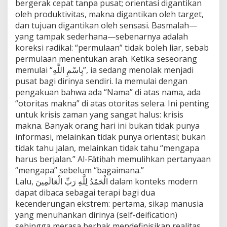
bergerak cepat tanpa pusat; orientasi digantikan
oleh produktivitas, makna digantikan oleh target,
dan tujuan digantikan oleh sensasi. Basmalah—
yang tampak sederhana—sebenarnya adalah
koreksi radikal: “permulaan” tidak boleh liar, sebab
permulaan menentukan arah. Ketika seseorang
memulai “بِاسْمِ اللَّهِ”, ia sedang menolak menjadi
pusat bagi dirinya sendiri. Ia memulai dengan
pengakuan bahwa ada “Nama” di atas nama, ada
“otoritas makna” di atas otoritas selera. Ini penting
untuk krisis zaman yang sangat halus: krisis
makna. Banyak orang hari ini bukan tidak punya
informasi, melainkan tidak punya orientasi; bukan
tidak tahu jalan, melainkan tidak tahu “mengapa
harus berjalan.” Al-Fātiḥah memulihkan pertanyaan
“mengapa” sebelum “bagaimana.”
Lalu, الْحَمْدُ لِلَّهِ رَبِّ الْعَالَمِينَ dalam konteks modern
dapat dibaca sebagai terapi bagi dua
kecenderungan ekstrem: pertama, sikap manusia
yang menuhankan dirinya (self-deification)
sehingga merasa berhak mendefinisikan realitas