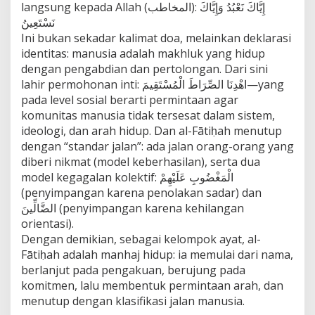
langsung kepada Allah (المخاطب): إِيَّاكَ نَعْبُدُ وَإِيَّاكَ
d
a
نَسْتَعِينُ
r
Ini bukan sekadar kalimat doa, melainkan deklarasi
a
identitas: manusia adalah makhluk yang hidup
n
dengan pengabdian dan pertolongan. Dari sini
d
a
lahir permohonan inti: اهْدِنَا الصِّرَاطَ الْمُسْتَقِيمَ—yang
n
pada level sosial berarti permintaan agar
E
komunitas manusia tidak tersesat dalam sistem,
t
ideologi, dan arah hidup. Dan al-Fātiḥah menutup
i
dengan “standar jalan”: ada jalan orang-orang yang
k
a
diberi nikmat (model keberhasilan), serta dua
P
model kegagalan kolektif: الْمَغْضُوبِ عَلَيْهِمْ
u
(penyimpangan karena penolakan sadar) dan
b
الضَّالِّينَ (penyimpangan karena kehilangan
l
i
orientasi).
k
Dengan demikian, sebagai kelompok ayat, al-
Fātiḥah adalah manhaj hidup: ia memulai dari nama,
berlanjut pada pengakuan, berujung pada
komitmen, lalu membentuk permintaan arah, dan
menutup dengan klasifikasi jalan manusia.