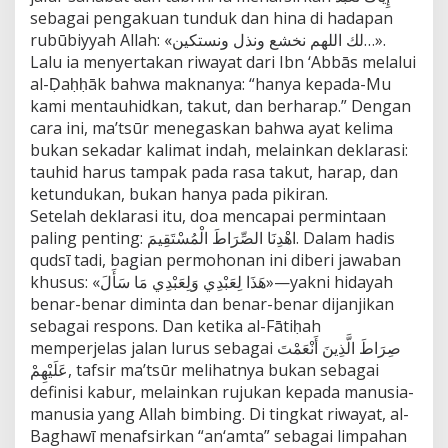
sebagai pengakuan tunduk dan hina di hadapan
rubūbiyyah Allah: «لك اللهم نخشع ونذل ونستكين…».
Lalu ia menyertakan riwayat dari Ibn ‘Abbās melalui
al-Ḍaḥḥāk bahwa maknanya: “hanya kepada-Mu
kami mentauhidkan, takut, dan berharap.” Dengan
cara ini, ma’tsūr menegaskan bahwa ayat kelima
bukan sekadar kalimat indah, melainkan deklarasi:
tauhid harus tampak pada rasa takut, harap, dan
ketundukan, bukan hanya pada pikiran.
Setelah deklarasi itu, doa mencapai permintaan
paling penting: اهْدِنَا الصِّرَاطَ الْمُسْتَقِيمَ. Dalam hadis
qudsī tadi, bagian permohonan ini diberi jawaban
khusus: «هَذَا لِعَبْدِي وَلِعَبْدِي مَا سَأَلَ»—yakni hidayah
benar-benar diminta dan benar-benar dijanjikan
sebagai respons. Dan ketika al-Fātiḥah
memperjelas jalan lurus sebagai صِرَاطَ الَّذِينَ أَنْعَمْتَ
عَلَيْهِمْ, tafsir ma’tsūr melihatnya bukan sebagai
definisi kabur, melainkan rujukan kepada manusia-
manusia yang Allah bimbing. Di tingkat riwayat, al-
Baghawī menafsirkan “an‘amta” sebagai limpahan