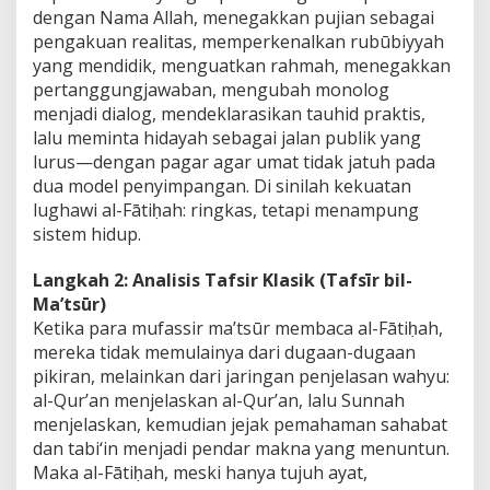
dengan Nama Allah, menegakkan pujian sebagai
pengakuan realitas, memperkenalkan rubūbiyyah
yang mendidik, menguatkan rahmah, menegakkan
pertanggungjawaban, mengubah monolog
menjadi dialog, mendeklarasikan tauhid praktis,
lalu meminta hidayah sebagai jalan publik yang
lurus—dengan pagar agar umat tidak jatuh pada
dua model penyimpangan. Di sinilah kekuatan
lughawi al-Fātiḥah: ringkas, tetapi menampung
sistem hidup.
Langkah 2: Analisis Tafsir Klasik (Tafsīr bil-
Ma’tsūr)
Ketika para mufassir ma’tsūr membaca al-Fātiḥah,
mereka tidak memulainya dari dugaan-dugaan
pikiran, melainkan dari jaringan penjelasan wahyu:
al-Qur’an menjelaskan al-Qur’an, lalu Sunnah
menjelaskan, kemudian jejak pemahaman sahabat
dan tabi‘in menjadi pendar makna yang menuntun.
Maka al-Fātiḥah, meski hanya tujuh ayat,