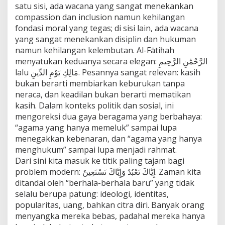
satu sisi, ada wacana yang sangat menekankan
compassion dan inclusion namun kehilangan
fondasi moral yang tegas; di sisi lain, ada wacana
yang sangat menekankan disiplin dan hukuman
namun kehilangan kelembutan. Al-Fātiḥah
menyatukan keduanya secara elegan: الرَّحْمَٰنِ الرَّحِيمِ
lalu مَالِكِ يَوْمِ الدِّينِ. Pesannya sangat relevan: kasih
bukan berarti membiarkan keburukan tanpa
neraca, dan keadilan bukan berarti mematikan
kasih. Dalam konteks politik dan sosial, ini
mengoreksi dua gaya beragama yang berbahaya:
“agama yang hanya memeluk” sampai lupa
menegakkan kebenaran, dan “agama yang hanya
menghukum” sampai lupa menjadi rahmat.
Dari sini kita masuk ke titik paling tajam bagi
problem modern: إِيَّاكَ نَعْبُدُ وَإِيَّاكَ نَسْتَعِينُ. Zaman kita
ditandai oleh “berhala-berhala baru” yang tidak
selalu berupa patung: ideologi, identitas,
popularitas, uang, bahkan citra diri. Banyak orang
menyangka mereka bebas, padahal mereka hanya