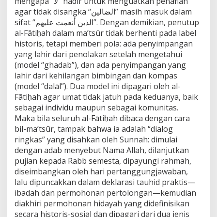
mengapa “لا” hadir untuk menguatkan penafian
agar tidak disangka “الضالين” masih masuk dalam
sifat “الذين أنعمت عليهم”. Dengan demikian, penutup
al-Fātiḥah dalam ma’tsūr tidak berhenti pada label
historis, tetapi memberi pola: ada penyimpangan
yang lahir dari penolakan setelah mengetahui
(model “ghadab”), dan ada penyimpangan yang
lahir dari kehilangan bimbingan dan kompas
(model “ḍalāl”). Dua model ini dipagari oleh al-
Fātiḥah agar umat tidak jatuh pada keduanya, baik
sebagai individu maupun sebagai komunitas.
Maka bila seluruh al-Fātiḥah dibaca dengan cara
bil-ma’tsūr, tampak bahwa ia adalah “dialog
ringkas” yang disahkan oleh Sunnah: dimulai
dengan adab menyebut Nama Allah, dilanjutkan
pujian kepada Rabb semesta, dipayungi rahmah,
diseimbangkan oleh hari pertanggungjawaban,
lalu dipuncakkan dalam deklarasi tauhid praktis—
ibadah dan permohonan pertolongan—kemudian
diakhiri permohonan hidayah yang didefinisikan
secara historis-sosial dan dipagari dari dua jenis