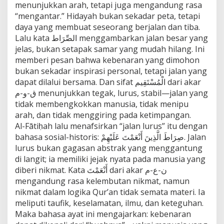
menunjukkan arah, tetapi juga mengandung rasa
“mengantar.” Hidayah bukan sekadar peta, tetapi
daya yang membuat seseorang berjalan dan tiba.
Lalu kata الصِّرَاط menggambarkan jalan besar yang
jelas, bukan setapak samar yang mudah hilang. Ini
memberi pesan bahwa kebenaran yang dimohon
bukan sekadar inspirasi personal, tetapi jalan yang
dapat dilalui bersama. Dan sifat الْمُسْتَقِيم dari akar
ق-و-م menunjukkan tegak, lurus, stabil—jalan yang
tidak membengkokkan manusia, tidak menipu
arah, dan tidak menggiring pada ketimpangan.
Al-Fātiḥah lalu menafsirkan “jalan lurus” itu dengan
bahasa sosial-historis: صِرَاطَ الَّذِينَ أَنْعَمْتَ عَلَيْهِمْ. Jalan
lurus bukan gagasan abstrak yang menggantung
di langit; ia memiliki jejak nyata pada manusia yang
diberi nikmat. Kata أَنْعَمْتَ dari akar ن-ع-م
mengandung rasa kelembutan nikmat, namun
nikmat dalam logika Qur’an tidak semata materi. Ia
meliputi taufik, keselamatan, ilmu, dan keteguhan.
Maka bahasa ayat ini mengajarkan: kebenaran