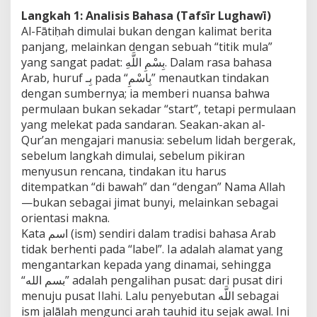
Langkah 1: Analisis Bahasa (Tafsīr Lughawī)
Al-Fātiḥah dimulai bukan dengan kalimat berita
panjang, melainkan dengan sebuah “titik mula”
yang sangat padat: بِسْمِ اللَّهِ. Dalam rasa bahasa
Arab, huruf بِـ pada “بِاسْمِ” menautkan tindakan
dengan sumbernya; ia memberi nuansa bahwa
permulaan bukan sekadar “start”, tetapi permulaan
yang melekat pada sandaran. Seakan-akan al-
Qur’an mengajari manusia: sebelum lidah bergerak,
sebelum langkah dimulai, sebelum pikiran
menyusun rencana, tindakan itu harus
ditempatkan “di bawah” dan “dengan” Nama Allah
—bukan sebagai jimat bunyi, melainkan sebagai
orientasi makna.
Kata اسم (ism) sendiri dalam tradisi bahasa Arab
tidak berhenti pada “label”. Ia adalah alamat yang
mengantarkan kepada yang dinamai, sehingga
“بسم الله” adalah pengalihan pusat: dari pusat diri
menuju pusat Ilahi. Lalu penyebutan اللَّه sebagai
ism jalālah mengunci arah tauhid itu sejak awal. Ini