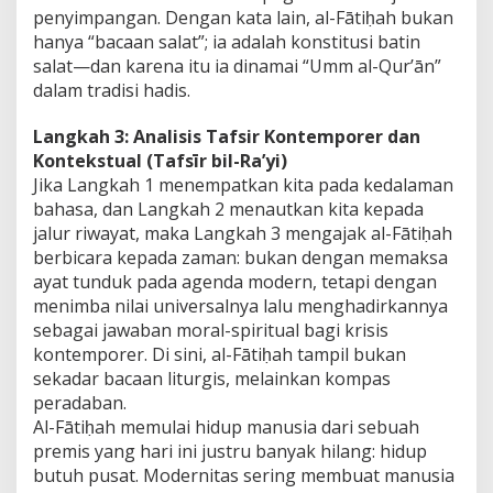
penyimpangan. Dengan kata lain, al-Fātiḥah bukan
hanya “bacaan salat”; ia adalah konstitusi batin
salat—dan karena itu ia dinamai “Umm al-Qur’ān”
dalam tradisi hadis.
Langkah 3: Analisis Tafsir Kontemporer dan
Kontekstual (Tafsīr bil-Ra’yi)
Jika Langkah 1 menempatkan kita pada kedalaman
bahasa, dan Langkah 2 menautkan kita kepada
jalur riwayat, maka Langkah 3 mengajak al-Fātiḥah
berbicara kepada zaman: bukan dengan memaksa
ayat tunduk pada agenda modern, tetapi dengan
menimba nilai universalnya lalu menghadirkannya
sebagai jawaban moral-spiritual bagi krisis
kontemporer. Di sini, al-Fātiḥah tampil bukan
sekadar bacaan liturgis, melainkan kompas
peradaban.
Al-Fātiḥah memulai hidup manusia dari sebuah
premis yang hari ini justru banyak hilang: hidup
butuh pusat. Modernitas sering membuat manusia