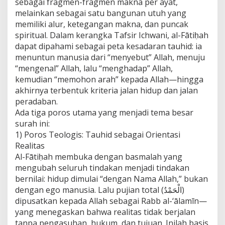
sebagai fragmen-fragmen makna per ayat,
a
t
melainkan sebagai satu bangunan utuh yang
a
memiliki alur, ketegangan makna, dan puncak
s
spiritual. Dalam kerangka Tafsir Ichwani, al-Fātiḥah
A
dapat dipahami sebagai peta kesadaran tauhid: ia
l
menuntun manusia dari “menyebut” Allah, menuju
-
F
“mengenal” Allah, lalu “menghadap” Allah,
ā
kemudian “memohon arah” kepada Allah—hingga
t
akhirnya terbentuk kriteria jalan hidup dan jalan
i
peradaban.
ḥ
a
Ada tiga poros utama yang menjadi tema besar
h
surah ini:
(
1) Poros Teologis: Tauhid sebagai Orientasi
1
Realitas
)
Al-Fātiḥah membuka dengan basmalah yang
:
1
mengubah seluruh tindakan menjadi tindakan
–
bernilai: hidup dimulai “dengan Nama Allah,” bukan
7
dengan ego manusia. Lalu pujian total (الْحَمْدُ)
)
dipusatkan kepada Allah sebagai Rabb al-‘ālamīn—
s
e
yang menegaskan bahwa realitas tidak berjalan
b
tanpa pengasuhan, hukum, dan tujuan. Inilah basis