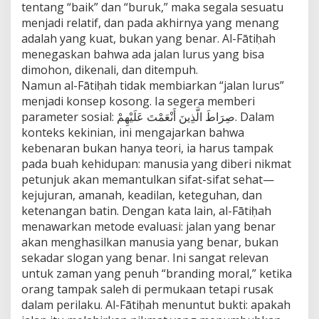
tentang “baik” dan “buruk,” maka segala sesuatu
menjadi relatif, dan pada akhirnya yang menang
adalah yang kuat, bukan yang benar. Al-Fātiḥah
menegaskan bahwa ada jalan lurus yang bisa
dimohon, dikenali, dan ditempuh.
Namun al-Fātiḥah tidak membiarkan “jalan lurus”
menjadi konsep kosong. Ia segera memberi
parameter sosial: صِرَاطَ الَّذِينَ أَنْعَمْتَ عَلَيْهِمْ. Dalam
konteks kekinian, ini mengajarkan bahwa
kebenaran bukan hanya teori, ia harus tampak
pada buah kehidupan: manusia yang diberi nikmat
petunjuk akan memantulkan sifat-sifat sehat—
kejujuran, amanah, keadilan, keteguhan, dan
ketenangan batin. Dengan kata lain, al-Fātiḥah
menawarkan metode evaluasi: jalan yang benar
akan menghasilkan manusia yang benar, bukan
sekadar slogan yang benar. Ini sangat relevan
untuk zaman yang penuh “branding moral,” ketika
orang tampak saleh di permukaan tetapi rusak
dalam perilaku. Al-Fātiḥah menuntut bukti: apakah