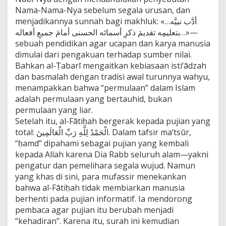
Nama-Nama-Nya sebelum segala urusan, dan
menjadikannya sunnah bagi makhluk: «أدَّب نبيَّه…
بتعليمِه تقديمَ ذكرِ أسمائه الحسنى أمامَ جميعِ أفعاله…»—
sebuah pendidikan agar ucapan dan karya manusia
dimulai dari pengakuan terhadap sumber nilai.
Bahkan al-Ṭabarī mengaitkan kebiasaan isti‘ādzah
dan basmalah dengan tradisi awal turunnya wahyu,
menampakkan bahwa “permulaan” dalam Islam
adalah permulaan yang bertauhid, bukan
permulaan yang liar.
Setelah itu, al-Fātiḥah bergerak kepada pujian yang
total: الْحَمْدُ لِلَّهِ رَبِّ الْعَالَمِينَ. Dalam tafsir ma’tsūr,
“ḥamd” dipahami sebagai pujian yang kembali
kepada Allah karena Dia Rabb seluruh alam—yakni
pengatur dan pemelihara segala wujud. Namun
yang khas di sini, para mufassir menekankan
bahwa al-Fātiḥah tidak membiarkan manusia
berhenti pada pujian informatif. Ia mendorong
pembaca agar pujian itu berubah menjadi
“kehadiran”. Karena itu, surah ini kemudian