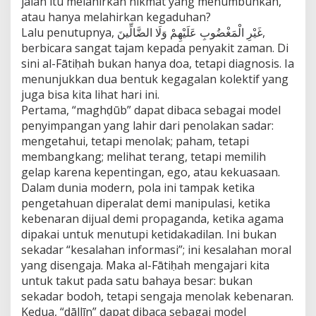
jalan itu melahirkan nikmat yang menumbuhkan,
atau hanya melahirkan kegaduhan?
Lalu penutupnya, غَيْرِ الْمَغْضُوبِ عَلَيْهِمْ وَلَا الضَّالِّينَ,
berbicara sangat tajam kepada penyakit zaman. Di
sini al-Fātiḥah bukan hanya doa, tetapi diagnosis. Ia
menunjukkan dua bentuk kegagalan kolektif yang
juga bisa kita lihat hari ini.
Pertama, “maghḍūb” dapat dibaca sebagai model
penyimpangan yang lahir dari penolakan sadar:
mengetahui, tetapi menolak; paham, tetapi
membangkang; melihat terang, tetapi memilih
gelap karena kepentingan, ego, atau kekuasaan.
Dalam dunia modern, pola ini tampak ketika
pengetahuan diperalat demi manipulasi, ketika
kebenaran dijual demi propaganda, ketika agama
dipakai untuk menutupi ketidakadilan. Ini bukan
sekadar “kesalahan informasi”; ini kesalahan moral
yang disengaja. Maka al-Fātiḥah mengajari kita
untuk takut pada satu bahaya besar: bukan
sekadar bodoh, tetapi sengaja menolak kebenaran.
Kedua, “ḍāllīn” dapat dibaca sebagai model