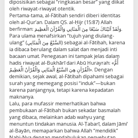
diposisikan sebagai “ringkasan besar” yang diikat
oleh riwayat-riwayat otentik.
Pertama-tama, al-Fātiḥah sendiri diberi identitas
oleh al-Qur’an. Dalam QS. al-Ḥijr (15:87) Allah
berfirman: وَلَقَدْ آتَيْنَاكَ سَبْعًا مِنَ الْمَثَانِي وَالْقُرْآنَ الْعَظِيمَ.
Para ulama menafsirkan “tujuh yang diulang-
ulang” (السَّبْعُ مِنَ الْمَثَانِي) sebagai al-Fātiḥah, karena
ia dibaca berulang dalam salat dan menjadi inti
bacaan umat. Penegasan ini tampak jelas dalam
hadis riwayat al-Bukhārī dari Abū Hurayrah: «أُمُّ
الْقُرْآنِ هِيَ السَّبْعُ الْمَثَانِي وَالْقُرْآنُ الْعَظِيمُ». Dengan
demikian, sejak awal, al-Fātiḥah dipahami sebagai
surah yang memegang posisi “induk”—bukan
karena panjangnya, tetapi karena kepadatan
maknanya.
Lalu, para mufassir memerhatikan bahwa
pembukaan al-Fātiḥah bukan sekadar basmalah
yang dibaca, melainkan adab wahyu yang
menuntun tindakan manusia. Al-Ṭabarī, dalam Jāmi‘
al-Bayān, memaparkan bahwa Allah “mendidik”
Nabi-Nya dengan mendahulukan penyebutan