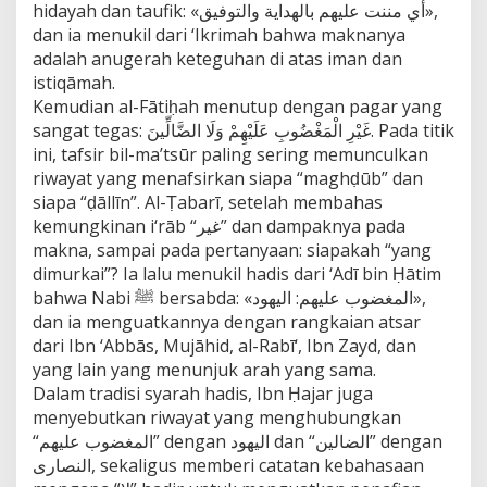
hidayah dan taufik: «أي مننت عليهم بالهداية والتوفيق»,
dan ia menukil dari ‘Ikrimah bahwa maknanya
adalah anugerah keteguhan di atas iman dan
istiqāmah.
Kemudian al-Fātiḥah menutup dengan pagar yang
sangat tegas: غَيْرِ الْمَغْضُوبِ عَلَيْهِمْ وَلَا الضَّالِّينَ. Pada titik
ini, tafsir bil-ma’tsūr paling sering memunculkan
riwayat yang menafsirkan siapa “maghḍūb” dan
siapa “ḍāllīn”. Al-Ṭabarī, setelah membahas
kemungkinan i‘rāb “غير” dan dampaknya pada
makna, sampai pada pertanyaan: siapakah “yang
dimurkai”? Ia lalu menukil hadis dari ‘Adī bin Ḥātim
bahwa Nabi ﷺ bersabda: «المغضوب عليهم: اليهود»,
dan ia menguatkannya dengan rangkaian atsar
dari Ibn ‘Abbās, Mujāhid, al-Rabī‘, Ibn Zayd, dan
yang lain yang menunjuk arah yang sama.
Dalam tradisi syarah hadis, Ibn Ḥajar juga
menyebutkan riwayat yang menghubungkan
“المغضوب عليهم” dengan اليهود dan “الضالين” dengan
النصارى, sekaligus memberi catatan kebahasaan