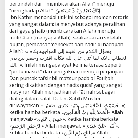
berpindah dari “membicarakan Allah” menuju
“menghadap Allah”: إِيَّاكَ نَعْبُدُ وَإِيَّاكَ نَسْتَعِينُ.
Ibn Kathīr menandai titik ini sebagai momen retoris
yang sangat dalam: ia menyebut adanya peralihan
dari gaya ghaib (membicarakan Allah) menuju
mukhāṭab (menyapa Allah), seakan-akan setelah
pujian, pembaca “mendekat dan hadir di hadapan
Allah”: «وتحوَّل الكلام من الغيبة إلى المواجهة بكاف
الخطاب… لأنه لما أثنى على الله فكأنه اقترب وحضر بين يدي
الله…». Inilah mengapa ayat kelima terasa seperti
“pintu masuk” dari pengakuan menuju perjanjian.
Dan puncak tafsir bil-ma’tsūr pada al-Fātiḥah
sering dikaitkan dengan hadis qudsī yang sangat
masyhur: Allah menjadikan al-Fātiḥah sebagai
dialog dalam salat. Dalam Ṣaḥīḥ Muslim
diriwayatkan: «قَسَمْتُ الصَّلَاةَ بَيْنِي وَبَيْنَ عَبْدِي نِصْفَيْنِ…»;
ketika hamba berkata «الْحَمْدُ لِلَّهِ رَبِّ الْعَالَمِينَ» Allah
menjawab «حَمِدَنِي عَبْدِي», ketika hamba berkata
«الرَّحْمَٰنِ الرَّحِيمِ» Allah menjawab «أَثْنَى عَلَيَّ عَبْدِي»,
ketika hamba berkata «مَالِكِ يَوْمِ الدِّينِ» Allah