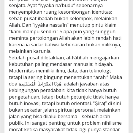
senjata. Ayat “iyyāka na‘budu” sebenarnya
menyempitkan ruang kesombongan identitas:
sebab pusat ibadah bukan kelompok, melainkan
Allah. Dan “iyyāka nasta‘īn” menutup pintu klaim
“kami mampu sendiri.” Siapa pun yang sungguh
meminta pertolongan Allah akan lebih rendah hati,
karena ia sadar bahwa kebenaran bukan miliknya,
melainkan karunia.
Setelah pusat diletakkan, al-Fātiḥah mengajarkan
kebutuhan paling mendasar manusia: hidayah.
Modernitas memiliki ilmu, data, dan teknologi;
tetapi ia sering bingung menentukan “arah.” Maka
doa اهْدِنَا الصِّرَاطَ الْمُسْتَقِيمَ adalah jawaban atas
kebingungan peradaban: kita tidak hanya butuh
pengetahuan, tetapi butuh petunjuk; tidak hanya
butuh inovasi, tetapi butuh orientasi. “Ṣirāṭ” di sini
bukan sekadar jalan spiritual personal, melainkan
jalan yang bisa dilalui bersama—sebuah arah
publik. Ini sangat penting untuk problem nihilisme
moral: ketika masyarakat tidak lagi punya standar