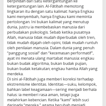
berpindah dari satu ketergantungan ke
ketergantungan lain. Al-Fātiḥah memotong
lingkaran itu dengan satu kalimat: hanya Engkau
kami menyembah, hanya Engkau kami meminta
pertolongan. Ini bukan kalimat yang menutup
dunia, justru ia membebaskan manusia dari
perbudakan psikologis. Sebab ketika pusatnya
Allah, manusia tidak mudah diperbudak oleh tren,
tidak mudah dijajah oleh opini, tidak mudah runtuh
oleh penilaian manusia. Dalam dunia yang penuh
“panggung sosial” dan “kecemasan performatif”,
ayat ini menata ulang martabat manusia: engkau
bukan budak algoritma, bukan budak pujian,
bukan budak ketakutan; engkau hamba Allah yang
merdeka.
Di sini al-Fātiḥah juga memberi koreksi terhadap
ekstremisme identitas. Identitas—suku, kelompok,
bahkan label keagamaan—sering menjadi berhala
halus: ia memberi rasa aman, tetapi juga
melahirkan kebencian. Ketika “kami” lebih suci
daripada “mereka,” agama berubah menjadi