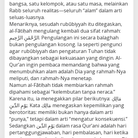
bangsa, satu kelompok, atau satu masa, melainkan
Rabb seluruh realitas—seluruh “alam” dalam arti
seluas-luasnya.
Menariknya, sesudah rubūbiyyah itu ditegaskan,
al-Fātiḥah mengulang kembali dua sifat rahmah:
الرَّحْمَٰنِ الرَّحِيمِ. Pengulangan ini secara balaghah
bukan pengulangan kosong. Ia seperti pengunci
agar rubūbiyyah dan pengaturan Tuhan tidak
dibayangkan sebagai kekuasaan yang dingin. Al-
Qur’an ingin pembaca memandang bahwa yang
menumbuhkan alam adalah Dia yang rahmah-Nya
meliputi, dan rahmah-Nya menetap.
Namun al-Fātiḥah tidak membiarkan rahmah
dipahami sebagai “kelembutan tanpa neraca.”
Karena itu, ia menegakkan pilar berikutnya: مَالِكِ
يَوْمِ الدِّينِ. Kata مَالِك menegaskan kepemilikan yang
berotoritas: memiliki bukan hanya dalam arti
“punya,” tetapi dalam arti “mengatur konsekuensi.”
Sedangkan يَوْمِ الدِّين dalam rasa Qur’ani adalah hari
pertanggungjawaban, hari pembalasan, hari ketika