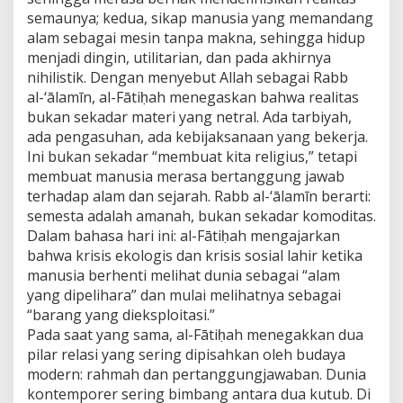
semaunya; kedua, sikap manusia yang memandang
alam sebagai mesin tanpa makna, sehingga hidup
menjadi dingin, utilitarian, dan pada akhirnya
nihilistik. Dengan menyebut Allah sebagai Rabb
al-‘ālamīn, al-Fātiḥah menegaskan bahwa realitas
bukan sekadar materi yang netral. Ada tarbiyah,
ada pengasuhan, ada kebijaksanaan yang bekerja.
Ini bukan sekadar “membuat kita religius,” tetapi
membuat manusia merasa bertanggung jawab
terhadap alam dan sejarah. Rabb al-‘ālamīn berarti:
semesta adalah amanah, bukan sekadar komoditas.
Dalam bahasa hari ini: al-Fātiḥah mengajarkan
bahwa krisis ekologis dan krisis sosial lahir ketika
manusia berhenti melihat dunia sebagai “alam
yang dipelihara” dan mulai melihatnya sebagai
“barang yang dieksploitasi.”
Pada saat yang sama, al-Fātiḥah menegakkan dua
pilar relasi yang sering dipisahkan oleh budaya
modern: rahmah dan pertanggungjawaban. Dunia
kontemporer sering bimbang antara dua kutub. Di