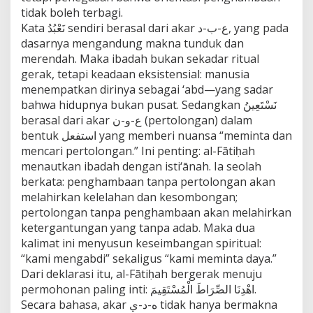
tidak boleh terbagi.
Kata نَعْبُدُ sendiri berasal dari akar ع-ب-د, yang pada
dasarnya mengandung makna tunduk dan
merendah. Maka ibadah bukan sekadar ritual
gerak, tetapi keadaan eksistensial: manusia
menempatkan dirinya sebagai ‘abd—yang sadar
bahwa hidupnya bukan pusat. Sedangkan نَسْتَعِينُ
berasal dari akar ع-و-ن (pertolongan) dalam
bentuk استفعل yang memberi nuansa “meminta dan
mencari pertolongan.” Ini penting: al-Fātiḥah
menautkan ibadah dengan isti‘ānah. Ia seolah
berkata: penghambaan tanpa pertolongan akan
melahirkan kelelahan dan kesombongan;
pertolongan tanpa penghambaan akan melahirkan
ketergantungan yang tanpa adab. Maka dua
kalimat ini menyusun keseimbangan spiritual:
“kami mengabdi” sekaligus “kami meminta daya.”
Dari deklarasi itu, al-Fātiḥah bergerak menuju
permohonan paling inti: اهْدِنَا الصِّرَاطَ الْمُسْتَقِيمَ.
Secara bahasa, akar ه-د-ي tidak hanya bermakna