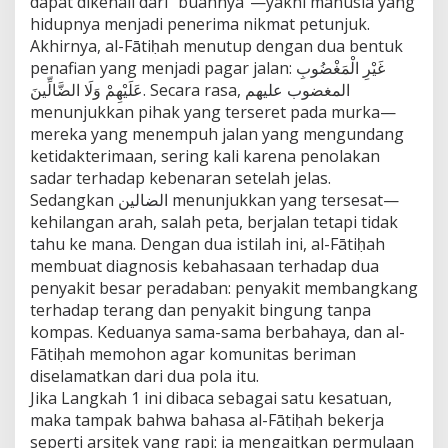
dapat dikenali dari “buahnya”—yakni manusia yang
hidupnya menjadi penerima nikmat petunjuk.
Akhirnya, al-Fātiḥah menutup dengan dua bentuk
penafian yang menjadi pagar jalan: غَيْرِ الْمَغْضُوبِ
عَلَيْهِمْ وَلَا الضَّالِّينَ. Secara rasa, المغضوب عليهم
menunjukkan pihak yang terseret pada murka—
mereka yang menempuh jalan yang mengundang
ketidakterimaan, sering kali karena penolakan
sadar terhadap kebenaran setelah jelas.
Sedangkan الضالين menunjukkan yang tersesat—
kehilangan arah, salah peta, berjalan tetapi tidak
tahu ke mana. Dengan dua istilah ini, al-Fātiḥah
membuat diagnosis kebahasaan terhadap dua
penyakit besar peradaban: penyakit membangkang
terhadap terang dan penyakit bingung tanpa
kompas. Keduanya sama-sama berbahaya, dan al-
Fātiḥah memohon agar komunitas beriman
diselamatkan dari dua pola itu.
Jika Langkah 1 ini dibaca sebagai satu kesatuan,
maka tampak bahwa bahasa al-Fātiḥah bekerja
seperti arsitek yang rapi: ia mengaitkan permulaan