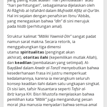
yang paling kuat adalah “hari pembalasan” atau
r
“hari perhitungan”, sebagaimana dijelaskan oleh
I
Al-Rāghib al-Iṣfahānī dalam
Mufradāt Alfāẓ al-Qur’ān
.
c
h
Hal ini sejalan dengan penafsiran Ibnu ‘Abbās,
w
yang menegaskan bahwa
“dīn”
di sini merujuk
a
pada
hisāb
(perhitungan amal).
n
i
Struktur kalimat
“Māliki Yawmid-Dīn”
sangat padat
namun sarat makna. Secara retorik, ia
menggabungkan tiga dimensi
utama:
spiritualitas
(pengingat akan
akhirat),
otoritas ilahi
(kepemilikan mutlak Allah),
dan
keadilan
(pembalasan yang setimpal). Al-
Bayḍāwī dalam
Anwār al-Tanzīl
menyebutkan bahwa
kesederhanaan frasa ini justru memperkuat
kedalamannya, karena ia merangkum seluruh
konsep keadilan ilahi dalam satu ungkapan singkat.
Di sisi lain, tafsir Nusantara seperti
Tafsir al-
Ibrīz
karya KH. Bisri Mustofa menjelaskan bahwa
pemilihan kata
“Mālik”
juga mengandung pesan
moral: jika manusia menyadari bahwa semua amal