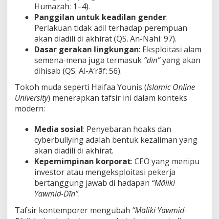
Humazah: 1–4).
Panggilan untuk keadilan gender
:
Perlakuan tidak adil terhadap perempuan
akan diadili di akhirat (QS. An-Nahl: 97).
Dasar gerakan lingkungan
: Eksploitasi alam
semena-mena juga termasuk
“dīn”
yang akan
dihisab (QS. Al-A‘rāf: 56).
Tokoh muda seperti Haifaa Younis (
Islamic Online
University
) menerapkan tafsir ini dalam konteks
modern:
Media sosial
: Penyebaran hoaks dan
cyberbullying adalah bentuk kezaliman yang
akan diadili di akhirat.
Kepemimpinan korporat
: CEO yang menipu
investor atau mengeksploitasi pekerja
bertanggung jawab di hadapan
“Māliki
Yawmid-Dīn”
.
Tafsir kontemporer mengubah
“Māliki Yawmid-