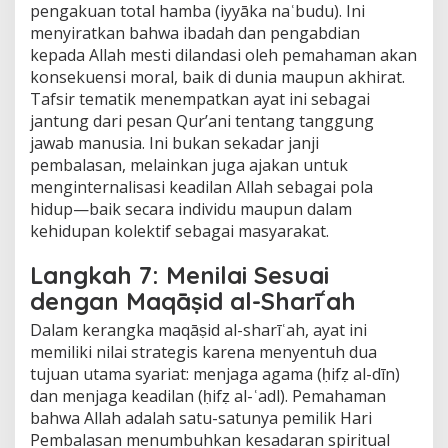
pengakuan total hamba (iyyāka naʿbudu). Ini
menyiratkan bahwa ibadah dan pengabdian
kepada Allah mesti dilandasi oleh pemahaman akan
konsekuensi moral, baik di dunia maupun akhirat.
Tafsir tematik menempatkan ayat ini sebagai
jantung dari pesan Qur’ani tentang tanggung
jawab manusia. Ini bukan sekadar janji
pembalasan, melainkan juga ajakan untuk
menginternalisasi keadilan Allah sebagai pola
hidup—baik secara individu maupun dalam
kehidupan kolektif sebagai masyarakat.
Langkah 7: Menilai Sesuai
dengan Maqāṣid al-Sharīʿah
Dalam kerangka maqāṣid al-sharīʿah, ayat ini
memiliki nilai strategis karena menyentuh dua
tujuan utama syariat: menjaga agama (ḥifẓ al-dīn)
dan menjaga keadilan (ḥifẓ al-ʿadl). Pemahaman
bahwa Allah adalah satu-satunya pemilik Hari
Pembalasan menumbuhkan kesadaran spiritual