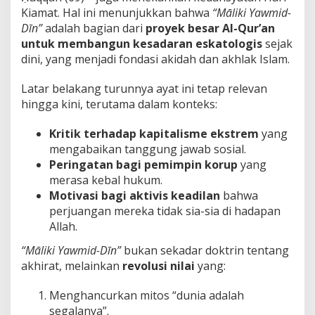
Kiamat. Hal ini menunjukkan bahwa
“Māliki Yawmid-
Dīn”
adalah bagian dari
proyek besar Al-Qur’an
untuk membangun kesadaran eskatologis
sejak
dini, yang menjadi fondasi akidah dan akhlak Islam.
Latar belakang turunnya ayat ini tetap relevan
hingga kini, terutama dalam konteks:
Kritik terhadap kapitalisme ekstrem
yang
mengabaikan tanggung jawab sosial.
Peringatan bagi pemimpin korup
yang
merasa kebal hukum.
Motivasi bagi aktivis keadilan
bahwa
perjuangan mereka tidak sia-sia di hadapan
Allah.
“Māliki Yawmid-Dīn”
bukan sekadar doktrin tentang
akhirat, melainkan
revolusi nilai
yang:
Menghancurkan mitos “dunia adalah
segalanya”.