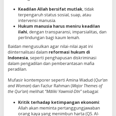
Keadilan Allah bersifat mutlak
, tidak
terpengaruh status sosial, suap, atau
intervensi manusia.
Hukum manusia harus meniru keadilan
ilahi
, dengan transparansi, imparsialitas, dan
perlindungan bagi kaum lemah.
Baidan mengusulkan agar nilai-nilai ayat ini
diinternalisasi dalam
reformasi hukum di
Indonesia
, seperti penghapusan diskriminasi
dalam pengadilan dan pemberantasan mafia
peradilan.
Mufasir kontemporer seperti Amina Wadud (
Qur’an
and Woman
) dan Fazlur Rahman (
Major Themes of
the Qur’an
) melihat
“Māliki Yawmid-Dīn”
sebagai:
Kritik terhadap ketimpangan ekonomi
:
Allah akan meminta pertanggungjawaban
orang kaya yang menimbun harta (QS. Al-