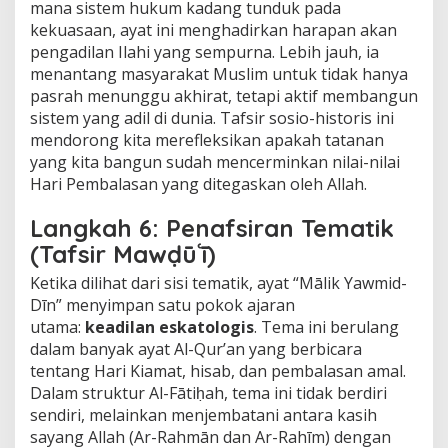
mana sistem hukum kadang tunduk pada
kekuasaan, ayat ini menghadirkan harapan akan
pengadilan Ilahi yang sempurna. Lebih jauh, ia
menantang masyarakat Muslim untuk tidak hanya
pasrah menunggu akhirat, tetapi aktif membangun
sistem yang adil di dunia. Tafsir sosio-historis ini
mendorong kita merefleksikan apakah tatanan
yang kita bangun sudah mencerminkan nilai-nilai
Hari Pembalasan yang ditegaskan oleh Allah.
Langkah 6: Penafsiran Tematik
(Tafsir Mawḍūʿī)
Ketika dilihat dari sisi tematik, ayat “Mālik Yawmid-
Dīn” menyimpan satu pokok ajaran
utama:
keadilan eskatologis
. Tema ini berulang
dalam banyak ayat Al-Qur’an yang berbicara
tentang Hari Kiamat, hisab, dan pembalasan amal.
Dalam struktur Al-Fātiḥah, tema ini tidak berdiri
sendiri, melainkan menjembatani antara kasih
sayang Allah (Ar-Rahmān dan Ar-Rahīm) dengan