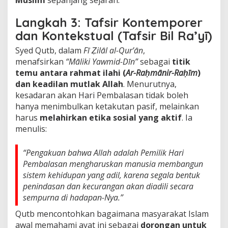
Muslim
sepanjang sejarah.
Langkah 3: Tafsir Kontemporer
dan Kontekstual (Tafsir Bil Ra’yī)
Syed Qutb, dalam
Fī Ẓilāl al-Qur’ān
,
menafsirkan
“Māliki Yawmid-Dīn”
sebagai
titik
temu antara rahmat ilahi (
Ar-Raḥmānir-Raḥīm
)
dan keadilan mutlak Allah
. Menurutnya,
kesadaran akan Hari Pembalasan tidak boleh
hanya menimbulkan ketakutan pasif, melainkan
harus
melahirkan etika sosial yang aktif
. Ia
menulis:
“Pengakuan bahwa Allah adalah Pemilik Hari
Pembalasan mengharuskan manusia membangun
sistem kehidupan yang adil, karena segala bentuk
penindasan dan kecurangan akan diadili secara
sempurna di hadapan-Nya.”
Qutb mencontohkan bagaimana masyarakat Islam
awal memahami ayat ini sebagai
dorongan untuk