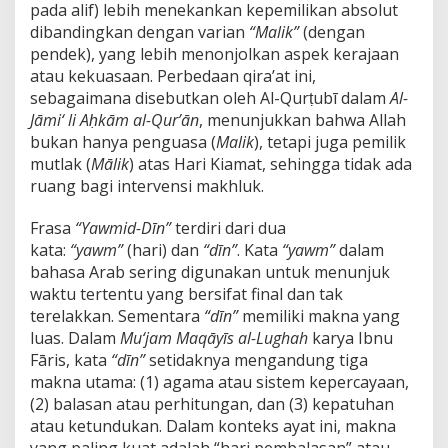
t
pada alif) lebih menekankan kepemilikan absolut
i
dibandingkan dengan varian
“Malik”
(dengan
ḥ
pendek), yang lebih menonjolkan aspek kerajaan
a
atau kekuasaan. Perbedaan qira’at ini,
h
sebagaimana disebutkan oleh Al-Qurṭubī dalam
Al-
A
y
Jāmi‘ li Aḥkām al-Qur’ān
, menunjukkan bahwa Allah
a
bukan hanya penguasa (
Malik
), tetapi juga pemilik
t
mutlak (
Mālik
) atas Hari Kiamat, sehingga tidak ada
4
ruang bagi intervensi makhluk.
P
e
r
Frasa
“Yawmid-Dīn”
terdiri dari dua
s
kata:
“yawm”
(hari) dan
“dīn”
. Kata
“yawm”
dalam
p
bahasa Arab sering digunakan untuk menunjuk
e
waktu tertentu yang bersifat final dan tak
k
t
terelakkan. Sementara
“dīn”
memiliki makna yang
i
luas. Dalam
Mu‘jam Maqāyīs al-Lughah
karya Ibnu
f
Fāris, kata
“dīn”
setidaknya mengandung tiga
T
makna utama: (1) agama atau sistem kepercayaan,
a
(2) balasan atau perhitungan, dan (3) kepatuhan
f
s
atau ketundukan. Dalam konteks ayat ini, makna
i