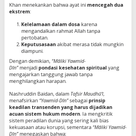
Khan menekankan bahwa ayat ini
mencegah dua
ekstrem
:
Kelelamaan dalam dosa
karena
mengandalkan rahmat Allah tanpa
pertobatan.
Keputusasaan
akibat merasa tidak mungkin
diampuni.
Dengan demikian,
“Māliki Yawmid-
Dīn”
menjadi
pondasi kesehatan spiritual
yang
mengajarkan tanggung jawab tanpa
menghilangkan harapan.
Nashruddin Baidan, dalam
Tafsir Maudhū‘ī
,
menafsirkan
“Yawmid-Dīn”
sebagai
prinsip
keadilan transenden yang harus dijadikan
acuan sistem hukum modern
. Ia mengkritik
sistem peradilan dunia yang sering kali bias
kekuasaan atau korupsi, sementara
“Māliki Yawmid-
Dīn”
menegaskan bahwa: