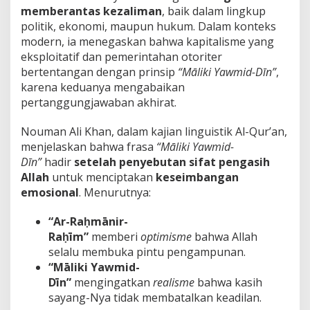
memberantas kezaliman
, baik dalam lingkup
politik, ekonomi, maupun hukum. Dalam konteks
modern, ia menegaskan bahwa kapitalisme yang
eksploitatif dan pemerintahan otoriter
bertentangan dengan prinsip
“Māliki Yawmid-Dīn”
,
karena keduanya mengabaikan
pertanggungjawaban akhirat.
Nouman Ali Khan, dalam kajian linguistik Al-Qur’an,
menjelaskan bahwa frasa
“Māliki Yawmid-
Dīn”
hadir
setelah penyebutan sifat pengasih
Allah
untuk menciptakan
keseimbangan
emosional
. Menurutnya:
“Ar-Raḥmānir-
Raḥīm”
memberi
optimisme
bahwa Allah
selalu membuka pintu pengampunan.
“Māliki Yawmid-
Dīn”
mengingatkan
realisme
bahwa kasih
sayang-Nya tidak membatalkan keadilan.