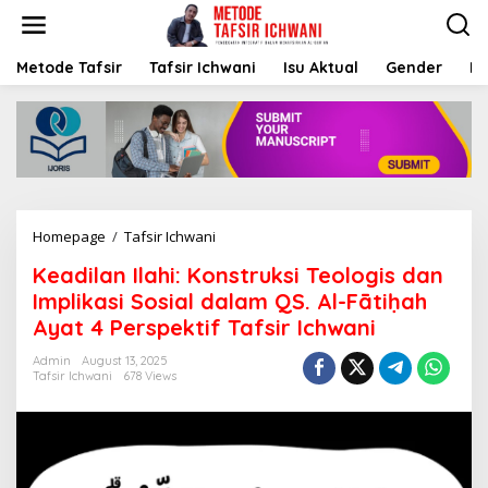
S
k
i
p
Metode Tafsir
Tafsir Ichwani
Isu Aktual
Gender
K
t
o
c
o
n
t
e
n
Homepage
/
Tafsir Ichwani
K
t
e
Keadilan Ilahi: Konstruksi Teologis dan
a
d
Implikasi Sosial dalam QS. Al-Fātiḥah
i
Ayat 4 Perspektif Tafsir Ichwani
l
a
Admin
August 13, 2025
n
Tafsir Ichwani
678 Views
I
l
a
h
i