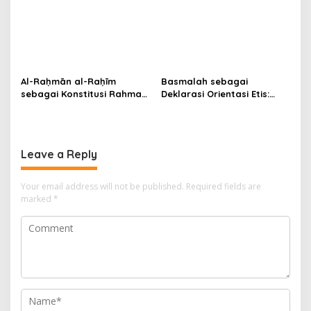
Metode Tafsir Ichwani
Fātiḥah [1]:5 dengan
Metode Tafsir Ichwani
Al-Raḥmān al-Raḥīm
Basmalah sebagai
sebagai Konstitusi Rahmah:
Deklarasi Orientasi Etis:
Fondasi Teologis dan
Tafsir Ichwani atas QS. al-
Infrastruktur Peradaban
Fātiḥah Ayat 1
Leave a Reply
Your email address will not be published.
Required fields are
marked
*