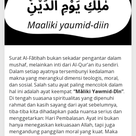
:
K
o
n
s
t
r
u
k
s
i
Surat Al-Fātiḥah bukan sekadar pengantar dalam
T
mushaf, melainkan inti dari Al-Qur’an itu sendiri.
e
Dalam setiap ayatnya tersembunyi kedalaman
o
makna yang merangkul dimensi teologis, moral,
l
o
dan sosial. Salah satu ayat paling mencolok dalam
g
hal ini adalah ayat keempat:
“Māliki Yawmid-Dīn”
.
i
Di tengah suasana spiritualitas yang dipenuhi
s
rahmat dan kasih sayang dari ayat sebelumnya,
d
a
tiba-tiba kita dihadapkan pada nuansa serius dan
n
menggetarkan: Hari Pembalasan. Ayat ini bukan
I
hanya menegaskan kekuasaan Allah, tapi juga
m
mengandung panggilan moral yang kuat. Maka
p