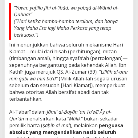
“Yawm yafillu fīhi al-‘ibād, wa yabqā al-Wāḥid al-
Qahhār”
(“Hari ketika hamba-hamba terdiam, dan hanya
Yang Maha Esa lagi Maha Perkasa yang tetap
berkuasa.”)
Ini menunjukkan bahwa seluruh mekanisme Hari
Kiamat—mulai dari hisab (perhitungan), mīzān
(timbangan amal), hingga syafā‘ah (pertolongan)—
sepenuhnya bergantung pada kehendak Allah. Ibn
Kathīr juga merujuk QS. Al-Zumar (39):
“Lillāh al-amr
min qabl wa min ba‘d”
(Milik Allah-lah segala urusan
sebelum dan sesudah [Hari Kiamat]), memperkuat
bahwa otoritas Allah bersifat abadi dan tak
terbantahkan.
Al-Ṭabarī dalam
Jāmi‘ al-Bayān ‘an Ta’wīl Āy al-
Qur’ān
menafsirkan kata
“Mālik”
bukan sekadar
pemilik harta (
ṣāḥib al-māl
), melainkan
penguasa
absolut yang mengendalikan nasib seluruh