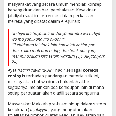
masyarakat yang secara umum menolak konsep
kebangkitan dan hari pembalasan. Keyakinan
jahiliyah saat itu tercermin dalam perkataan
mereka yang dicatat dalam Al-Qur’an:
“In hiya illā ḥayātunā al-dunyā namūtu wa naḥyā
wa mā yuḥlikunā illā al-dahr”
(“Kehidupan ini tidak lain hanyalah kehidupan
dunia, kita mati dan hidup, dan tidak ada yang
membinasakan kita selain waktu.”)
(QS. Al-Jāthiyah:
24)
Ayat
“Māliki Yawmid-Dīn”
hadir sebagai
koreksi
teologis
terhadap pandangan materialistik ini,
menegaskan bahwa dunia bukanlah akhir
segalanya, melainkan ada kehidupan lain di mana
setiap perbuatan akan diadili secara sempurna.
Masyarakat Makkah pra-Islam hidup dalam sistem
kesukuan (
‘aṣabiyyah
) yang mengutamakan
loyalitas kelompok di atas keadilan. Kekuatan dan