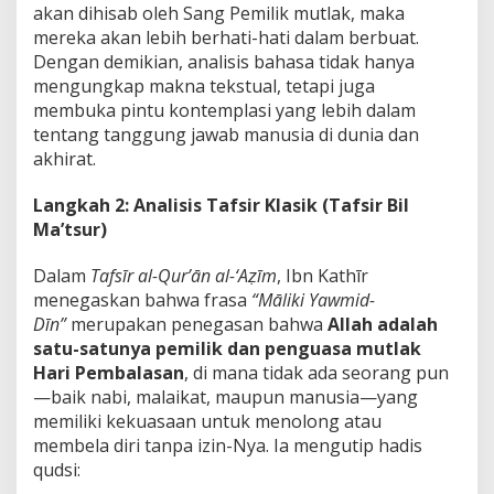
akan dihisab oleh Sang Pemilik mutlak, maka
mereka akan lebih berhati-hati dalam berbuat.
Dengan demikian, analisis bahasa tidak hanya
mengungkap makna tekstual, tetapi juga
membuka pintu kontemplasi yang lebih dalam
tentang tanggung jawab manusia di dunia dan
akhirat.
Langkah 2: Analisis Tafsir Klasik (Tafsir Bil
Ma’tsur)
Dalam
Tafsīr al-Qur’ān al-‘Aẓīm
, Ibn Kathīr
menegaskan bahwa frasa
“Māliki Yawmid-
Dīn”
merupakan penegasan bahwa
Allah adalah
satu-satunya pemilik dan penguasa mutlak
Hari Pembalasan
, di mana tidak ada seorang pun
—baik nabi, malaikat, maupun manusia—yang
memiliki kekuasaan untuk menolong atau
membela diri tanpa izin-Nya. Ia mengutip hadis
qudsi: