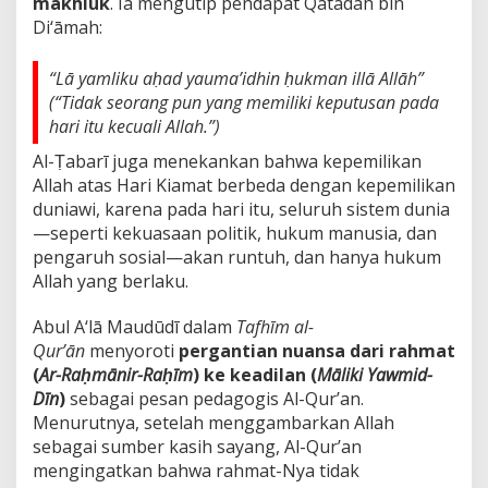
makhluk
. Ia mengutip pendapat Qatādah bin
Di‘āmah:
“Lā yamliku aḥad yauma’idhin ḥukman illā Allāh”
(“Tidak seorang pun yang memiliki keputusan pada
hari itu kecuali Allah.”)
Al-Ṭabarī juga menekankan bahwa kepemilikan
Allah atas Hari Kiamat berbeda dengan kepemilikan
duniawi, karena pada hari itu, seluruh sistem dunia
—seperti kekuasaan politik, hukum manusia, dan
pengaruh sosial—akan runtuh, dan hanya hukum
Allah yang berlaku.
Abul A‘lā Maudūdī dalam
Tafhīm al-
Qur’ān
menyoroti
pergantian nuansa dari rahmat
(
Ar-Raḥmānir-Raḥīm
) ke keadilan (
Māliki Yawmid-
Dīn
)
sebagai pesan pedagogis Al-Qur’an.
Menurutnya, setelah menggambarkan Allah
sebagai sumber kasih sayang, Al-Qur’an
mengingatkan bahwa rahmat-Nya tidak