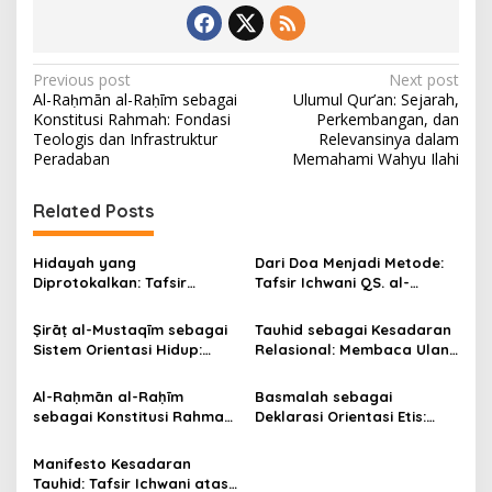
P
Previous post
Next post
Al-Raḥmān al-Raḥīm sebagai
Ulumul Qur’an: Sejarah,
o
Konstitusi Rahmah: Fondasi
Perkembangan, dan
s
Teologis dan Infrastruktur
Relevansinya dalam
Peradaban
Memahami Wahyu Ilahi
t
n
Related Posts
a
v
Hidayah yang
Dari Doa Menjadi Metode:
Diprotokalkan: Tafsir
Tafsir Ichwani QS. al-
i
Ichwani atas Al-Fātiḥah (1):
Fātiḥah (1):7 dan Teori
g
1–7) sebagai Kerangka
Triadik Epistemik-Moral
Ṣirāṭ al-Mustaqīm sebagai
Tauhid sebagai Kesadaran
Reformasi Kesadaran dan
Ichwani (Ni‘mah–Ghaḍab–
Sistem Orientasi Hidup:
Relasional: Membaca Ulang
a
Etika Publik
Ḍalāl)
Tafsir Integratif QS. al-
Makna’ Ubudiyyah dan
t
Fātiḥah Ayat 6 dengan
Isti‘ānah dalam QS. al-
Al-Raḥmān al-Raḥīm
Basmalah sebagai
Metode Tafsir Ichwani
Fātiḥah [1]:5 dengan
i
sebagai Konstitusi Rahmah:
Deklarasi Orientasi Etis:
Metode Tafsir Ichwani
Fondasi Teologis dan
Tafsir Ichwani atas QS. al-
o
Infrastruktur Peradaban
Fātiḥah Ayat 1
Manifesto Kesadaran
n
Tauhid: Tafsir Ichwani atas