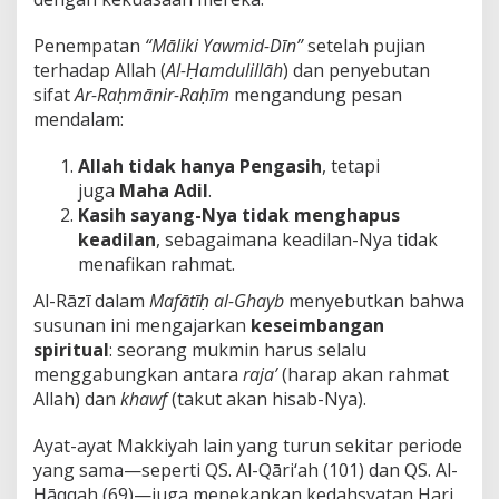
Penempatan
“Māliki Yawmid-Dīn”
setelah pujian
terhadap Allah (
Al-Ḥamdulillāh
) dan penyebutan
sifat
Ar-Raḥmānir-Raḥīm
mengandung pesan
mendalam:
Allah tidak hanya Pengasih
, tetapi
juga
Maha Adil
.
Kasih sayang-Nya tidak menghapus
keadilan
, sebagaimana keadilan-Nya tidak
menafikan rahmat.
Al-Rāzī dalam
Mafātīḥ al-Ghayb
menyebutkan bahwa
susunan ini mengajarkan
keseimbangan
spiritual
: seorang mukmin harus selalu
menggabungkan antara
raja’
(harap akan rahmat
Allah) dan
khawf
(takut akan hisab-Nya).
Ayat-ayat Makkiyah lain yang turun sekitar periode
yang sama—seperti QS. Al-Qāri‘ah (101) dan QS. Al-
Ḥāqqah (69)—juga menekankan kedahsyatan Hari