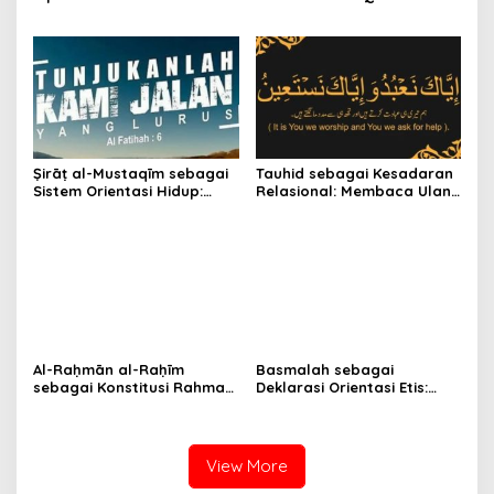
Ichwani atas Al-Fātiḥah (1):
Fātiḥah (1):7 dan Teori
1–7) sebagai Kerangka
Triadik Epistemik-Moral
Reformasi Kesadaran dan
Ichwani (Ni‘mah–Ghaḍab–
Etika Publik
Ḍalāl)
Ṣirāṭ al-Mustaqīm sebagai
Tauhid sebagai Kesadaran
Sistem Orientasi Hidup:
Relasional: Membaca Ulang
Tafsir Integratif QS. al-
Makna’ Ubudiyyah dan
Fātiḥah Ayat 6 dengan
Isti‘ānah dalam QS. al-
Metode Tafsir Ichwani
Fātiḥah [1]:5 dengan
Metode Tafsir Ichwani
Al-Raḥmān al-Raḥīm
Basmalah sebagai
sebagai Konstitusi Rahmah:
Deklarasi Orientasi Etis:
Fondasi Teologis dan
Tafsir Ichwani atas QS. al-
Infrastruktur Peradaban
Fātiḥah Ayat 1
View More