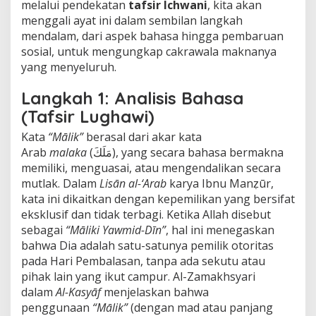
melalui pendekatan
tafsir Ichwani
, kita akan
l
i
menggali ayat ini dalam sembilan langkah
k
mendalam, dari aspek bahasa hingga pembaruan
a
sosial, untuk mengungkap cakrawala maknanya
s
yang menyeluruh.
i
S
o
Langkah 1: Analisis Bahasa
s
(Tafsir Lughawi)
i
a
Kata
“Mālik”
berasal dari akar kata
l
Arab
malaka
(مَلَكَ), yang secara bahasa bermakna
d
memiliki, menguasai, atau mengendalikan secara
a
l
mutlak. Dalam
Lisān al-‘Arab
karya Ibnu Manẓūr,
a
kata ini dikaitkan dengan kepemilikan yang bersifat
m
eksklusif dan tidak terbagi. Ketika Allah disebut
Q
sebagai
“Māliki Yawmid-Dīn”
, hal ini menegaskan
S
bahwa Dia adalah satu-satunya pemilik otoritas
.
A
pada Hari Pembalasan, tanpa ada sekutu atau
l
pihak lain yang ikut campur. Al-Zamakhsyari
-
dalam
Al-Kasyāf
menjelaskan bahwa
F
penggunaan
“Mālik”
(dengan mad atau panjang
ā