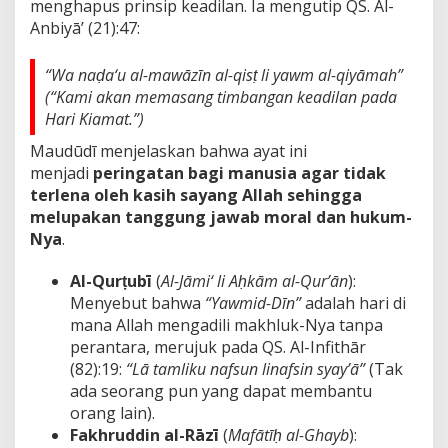
menghapus prinsip keadilan. Ia mengutip QS. Al-
Anbiyā’ (21):47:
“Wa naḍa‘u al-mawāzīn al-qisṭ li yawm al-qiyāmah”
(“Kami akan memasang timbangan keadilan pada
Hari Kiamat.”)
Maudūdī menjelaskan bahwa ayat ini
menjadi
peringatan bagi manusia agar tidak
terlena oleh kasih sayang Allah sehingga
melupakan tanggung jawab moral dan hukum-
Nya
.
Al-Qurṭubī
(
Al-Jāmi‘ li Aḥkām al-Qur’ān
):
Menyebut bahwa
“Yawmid-Dīn”
adalah hari di
mana Allah mengadili makhluk-Nya tanpa
perantara, merujuk pada QS. Al-Infithār
(82):19:
“Lā tamliku nafsun linafsin syay’ā”
(Tak
ada seorang pun yang dapat membantu
orang lain).
Fakhruddin al-Rāzī
(
Mafātīḥ al-Ghayb
):