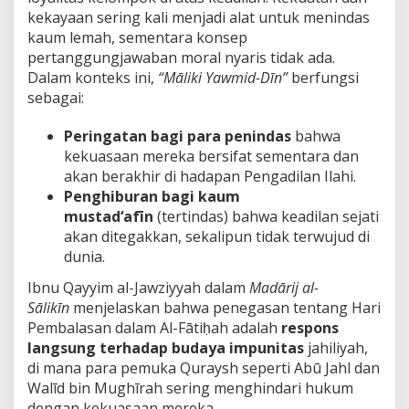
kekayaan sering kali menjadi alat untuk menindas
kaum lemah, sementara konsep
pertanggungjawaban moral nyaris tidak ada.
Dalam konteks ini,
“Māliki Yawmid-Dīn”
berfungsi
sebagai:
Peringatan bagi para penindas
bahwa
kekuasaan mereka bersifat sementara dan
akan berakhir di hadapan Pengadilan Ilahi.
Penghiburan bagi kaum
mustad‘afīn
(tertindas) bahwa keadilan sejati
akan ditegakkan, sekalipun tidak terwujud di
dunia.
Ibnu Qayyim al-Jawziyyah dalam
Madārij al-
Sālikīn
menjelaskan bahwa penegasan tentang Hari
Pembalasan dalam Al-Fātiḥah adalah
respons
langsung terhadap budaya impunitas
jahiliyah,
di mana para pemuka Quraysh seperti Abū Jahl dan
Walīd bin Mughīrah sering menghindari hukum
dengan kekuasaan mereka.