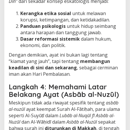
Dīn”
dari sekadar konsep eskatologis menjadi:
Kerangka etika sosial
untuk melawan
korupsi, ketimpangan, dan ketidakadilan.
Panduan psikologis
untuk hidup seimbang
antara harapan dan tanggung jawab.
Dasar reformasi sistemik
dalam hukum,
ekonomi, dan politik.
Dengan demikian, ayat ini bukan lagi tentang
“kiamat yang jauh”, tapi tentang
membangun
keadilan di sini dan sekarang
, sebagai cerminan
iman akan Hari Pembalasan.
Langkah 4: Memahami Latar
Belakang Ayat (Asbāb al-Nuzūl)
Meskipun tidak ada riwayat spesifik tentang
asbāb
al-nuzūl
ayat keempat Surah Al-Fātiḥah, para ulama
seperti Al-Suyūṭī dalam
Lubāb al-Nuqūl fī Asbāb al-
Nuzūl
dan Al-Wāḥidī dalam
Asbāb al-Nuzūl
sepakat
bahwa surah ini
diturunkan di Makkah
, di tengah