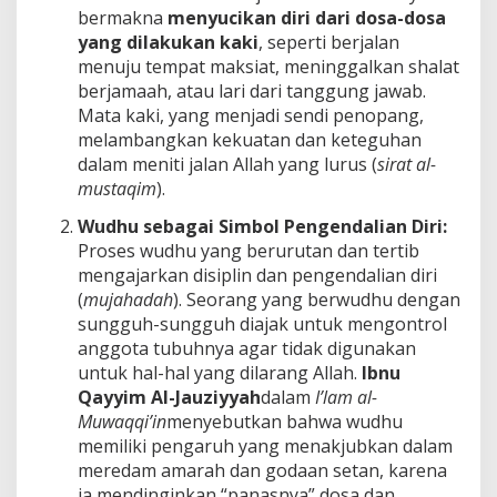
bermakna
menyucikan diri dari dosa-dosa
yang dilakukan kaki
, seperti berjalan
menuju tempat maksiat, meninggalkan shalat
berjamaah, atau lari dari tanggung jawab.
Mata kaki, yang menjadi sendi penopang,
melambangkan kekuatan dan keteguhan
dalam meniti jalan Allah yang lurus (
sirat al-
mustaqim
).
Wudhu sebagai Simbol Pengendalian Diri:
Proses wudhu yang berurutan dan tertib
mengajarkan disiplin dan pengendalian diri
(
mujahadah
). Seorang yang berwudhu dengan
sungguh-sungguh diajak untuk mengontrol
anggota tubuhnya agar tidak digunakan
untuk hal-hal yang dilarang Allah.
Ibnu
Qayyim Al-Jauziyyah
dalam
I’lam al-
Muwaqqi’in
menyebutkan bahwa wudhu
memiliki pengaruh yang menakjubkan dalam
meredam amarah dan godaan setan, karena
ia mendinginkan “panasnya” dosa dan