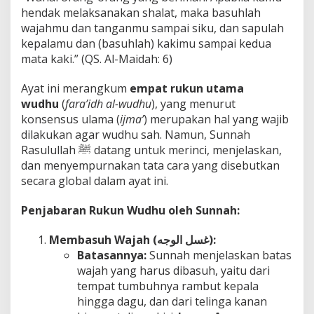
hendak melaksanakan shalat, maka basuhlah
wajahmu dan tanganmu sampai siku, dan sapulah
kepalamu dan (basuhlah) kakimu sampai kedua
mata kaki.” (QS. Al-Maidah: 6)
Ayat ini merangkum
empat rukun utama
wudhu
(
fara’idh al-wudhu
), yang menurut
konsensus ulama (
ijma’
) merupakan hal yang wajib
dilakukan agar wudhu sah. Namun, Sunnah
Rasulullah ﷺ datang untuk merinci, menjelaskan,
dan menyempurnakan tata cara yang disebutkan
secara global dalam ayat ini.
Penjabaran Rukun Wudhu oleh Sunnah:
Membasuh Wajah (
غسل الوجه):
Batasannya:
Sunnah menjelaskan batas
wajah yang harus dibasuh, yaitu dari
tempat tumbuhnya rambut kepala
hingga dagu, dan dari telinga kanan