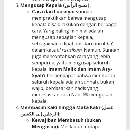
Mengusap Kepala (
مسح الرأس):
Cara dan Luasnya:
Sunnah
mempraktikkan bahwa mengusap
kepala bisa dilakukan dengan berbagai
cara. Yang paling minimal adalah
mengusap sebagian kepala,
sebagaimana dipahami dari huruf
ba
‘
dalam kata
bi ru’usikum
. Namun, Sunnah
juga mencontohkan cara yang lebih
sempurna, yaitu mengusap seluruh
kepala.
Imam Malik dan Imam Asy-
Syafi’i
berpendapat bahwa mengusap
seluruh kepala adalah sunnah, bukan
wajib, berdasarkan hadis yang
menjelaskan cara Nabi ﷺ mengusap
kepala.
Membasuh Kaki hingga Mata Kaki (
غسل
الرجلين إلى الكعبين):
Kewajiban Membasuh (bukan
Mengusap):
Meskipun terdapat