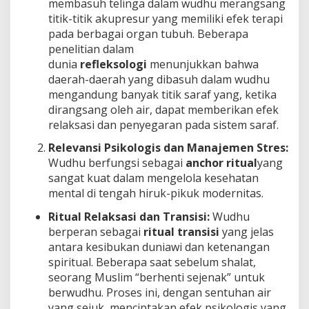
membasuh telinga dalam wudhu merangsang
titik-titik akupresur yang memiliki efek terapi
pada berbagai organ tubuh. Beberapa
penelitian dalam
dunia
refleksologi
menunjukkan bahwa
daerah-daerah yang dibasuh dalam wudhu
mengandung banyak titik saraf yang, ketika
dirangsang oleh air, dapat memberikan efek
relaksasi dan penyegaran pada sistem saraf.
Relevansi Psikologis dan Manajemen Stres:
Wudhu berfungsi sebagai
anchor ritual
yang
sangat kuat dalam mengelola kesehatan
mental di tengah hiruk-pikuk modernitas.
Ritual Relaksasi dan Transisi:
Wudhu
berperan sebagai
ritual transisi
yang jelas
antara kesibukan duniawi dan ketenangan
spiritual. Beberapa saat sebelum shalat,
seorang Muslim “berhenti sejenak” untuk
berwudhu. Proses ini, dengan sentuhan air
yang sejuk, menciptakan efek psikologis yang