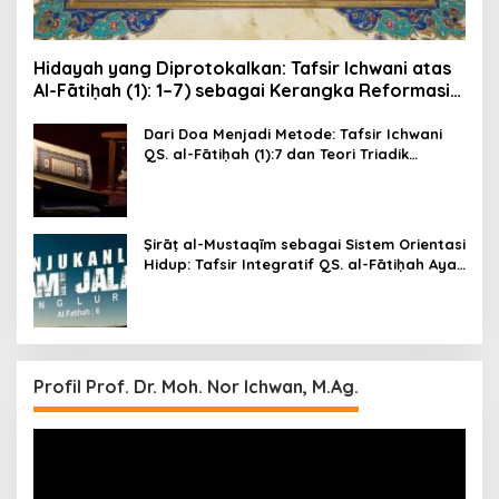
Hidayah yang Diprotokalkan: Tafsir Ichwani atas
Al-Fātiḥah (1): 1–7) sebagai Kerangka Reformasi
Kesadaran dan Etika Publik
Dari Doa Menjadi Metode: Tafsir Ichwani
QS. al-Fātiḥah (1):7 dan Teori Triadik
Epistemik-Moral Ichwani (Ni‘mah–Ghaḍab–
Ḍalāl)
Ṣirāṭ al-Mustaqīm sebagai Sistem Orientasi
Hidup: Tafsir Integratif QS. al-Fātiḥah Ayat
6 dengan Metode Tafsir Ichwani
Profil Prof. Dr. Moh. Nor Ichwan, M.Ag.
Video
Player