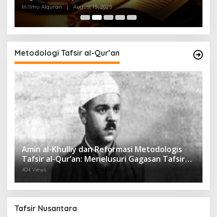
Q
In Ilmu Alquran
|
August 15, 2025
In
Metodologi Tafsir al-Qur’an
Amin al-Khulliy dan Reformasi Metodologis
Tafsir al-Qur’an: Menelusuri Gagasan Tafsir
Sastrawi dalam Tradisi Keilmuan Islam Modern
404 Views
Tafsir Nusantara