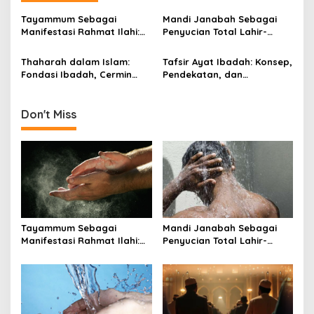
v
Tayammum Sebagai
Mandi Janabah Sebagai
i
Manifestasi Rahmat Ilahi:
Penyucian Total Lahir-
g
Analisis Syariat, Filosofi
Batin: Analisis Syariat,
Spiritual, dan Relevansi
Spiritualitas, dan Relevansi
Thaharah dalam Islam:
Tafsir Ayat Ibadah: Konsep,
a
Universal dari QS. Al-
Kesehatan
Fondasi Ibadah, Cermin
Pendekatan, dan
Maidah: 6
t
Iman, dan Pilar Peradaban
Relevansinya dalam
yang Menyucikan Lahir dan
Konteks Kontemporer
i
Batin
Don't Miss
o
n
Tayammum Sebagai
Mandi Janabah Sebagai
Manifestasi Rahmat Ilahi:
Penyucian Total Lahir-
Analisis Syariat, Filosofi
Batin: Analisis Syariat,
Spiritual, dan Relevansi
Spiritualitas, dan Relevansi
Universal dari QS. Al-
Kesehatan
Maidah: 6