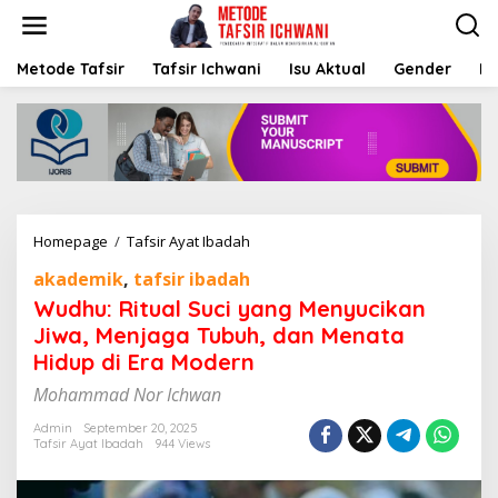
S
k
i
p
Metode Tafsir
Tafsir Ichwani
Isu Aktual
Gender
K
t
o
c
o
n
t
e
n
Homepage
/
Tafsir Ayat Ibadah
W
t
u
akademik
,
tafsir ibadah
d
h
Wudhu: Ritual Suci yang Menyucikan
u
Jiwa, Menjaga Tubuh, dan Menata
:
Hidup di Era Modern
R
i
Mohammad Nor Ichwan
t
u
Admin
September 20, 2025
a
Tafsir Ayat Ibadah
944 Views
l
S