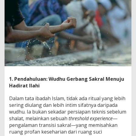
u
c
i
y
a
n
g
M
e
n
y
u
c
i
k
1. Pendahuluan: Wudhu Gerbang Sakral Menuju
a
Hadirat Ilahi
n
J
Dalam tata ibadah Islam, tidak ada ritual yang lebih
i
sering diulang dan lebih intim sifatnya daripada
w
a
wudhu. Ia bukan sekadar persiapan teknis sebelum
,
shalat, melainkan sebuah
threshold experience
—
M
pengalaman transisi sakral—yang memisahkan
e
ruang profan keseharian dari ruang suci
n