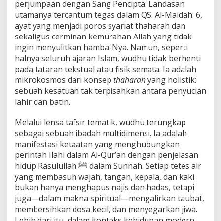
j
perjumpaan dengan Sang Pencipta. Landasan
a
utamanya tercantum tegas dalam QS. Al-Maidah: 6,
g
ayat yang menjadi poros syariat thaharah dan
a
sekaligus cerminan kemurahan Allah yang tidak
T
ingin menyulitkan hamba-Nya. Namun, seperti
u
b
halnya seluruh ajaran Islam, wudhu tidak berhenti
u
pada tataran tekstual atau fisik semata. Ia adalah
h
mikrokosmos dari konsep
thaharah
yang holistik:
,
sebuah kesatuan tak terpisahkan antara penyucian
d
a
lahir dan batin.
n
M
Melalui lensa tafsir tematik, wudhu terungkap
e
sebagai sebuah ibadah multidimensi. Ia adalah
n
manifestasi ketaatan yang menghubungkan
a
t
perintah Ilahi dalam Al-Qur’an dengan penjelasan
a
hidup Rasulullah ﷺ dalam Sunnah. Setiap tetes air
H
yang membasuh wajah, tangan, kepala, dan kaki
i
bukan hanya menghapus najis dan hadas, tetapi
d
juga—dalam makna spiritual—mengalirkan taubat,
u
p
membersihkan dosa kecil, dan menyegarkan jiwa.
d
Lebih dari itu, dalam konteks kehidupan modern,