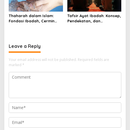
Thaharah dalam Islam:
Tafsir Ayat Ibadah: Konsep,
Fondasi Ibadah, Cermin
Pendekatan, dan
Iman, dan Pilar Peradaban
Relevansinya dalam
yang Menyucikan Lahir dan
Konteks Kontemporer
Batin
Leave a Reply
Your email address will not be published.
Required fields are
marked
*