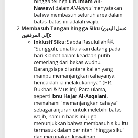
hingga telinga kiri.
Imam An-
Nawawi
dalam
Al-Majmu’
menyatakan
bahwa membasuh seluruh area dalam
batas-batas ini adalah wajib.
Membasuh Tangan hingga Siku (
غسل اليدين
إلى المرفقين):
Inklusif Siku:
Sabda Rasulullah ﷺ,
“Sungguh, umatku akan datang pada
hari Kiamat dalam keadaan putih
cemerlang dari bekas wudhu.
Barangsiapa di antara kalian yang
mampu memanjangkan cahayanya,
hendaklah ia melakukannya.” (HR.
Bukhari & Muslim). Para ulama,
seperti
Ibnu Hajar Al-Asqalani
,
memahami “memanjangkan cahaya”
sebagai anjuran untuk melebihi batas
wajib, namun hadis ini juga
menunjukkan bahwa membasuh siku itu
termasuk dalam perintah “hingga siku”
dan merupakan kewajiban.