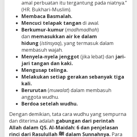
amal perbuatan itu tergantung pada niatnya.”
(HR. Bukhari-Muslim).
Membaca Basmalah.
Mencuci telapak tangan
di awal.
Berkumur-kumur
(
madhmadhah
)
dan
memasukkan air ke dalam
hidung
(
istinsyaq
), yang termasuk dalam
membasuh wajah.
Menyela-nyela jenggot
(jika lebat) dan
jari-
jari tangan dan kaki.
Mengusap telinga.
Melakukan setiap gerakan sebanyak tiga
kali.
Berurutan
(
muwalat
) dalam membasuh
anggota wudhu.
Berdoa setelah wudhu.
Dengan demikian, tata cara wudhu yang sempurna
dan diterima adalah
gabungan dari perintah
Allah dalam QS. Al-Maidah: 6 dan penjelasan
rinci dari Rasulullah
ﷺ dalam Sunnahnya.
Para