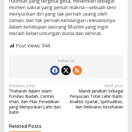
rutinitas yang tergesa-gesa, melainkan sebagai
momen sakral yang penuh makna—sebuah seni
menyucikan diri yang tak pernah usang oleh
zaman, dan tak pernah kehilangan relevansinya
dalam kehidupan seorang Muslim yang ingin
meraih keberuntungan dunia dan akhirat.
Post Views:
944
Follow Us
P
Previous post
Next post
Thaharah dalam Islam:
Mandi Janabah Sebagai
o
Fondasi Ibadah, Cermin
Penyucian Total Lahir-Batin:
s
Iman, dan Pilar Peradaban
Analisis Syariat, Spiritualitas,
yang Menyucikan Lahir dan
dan Relevansi Kesehatan
t
Batin
n
Related Posts
a