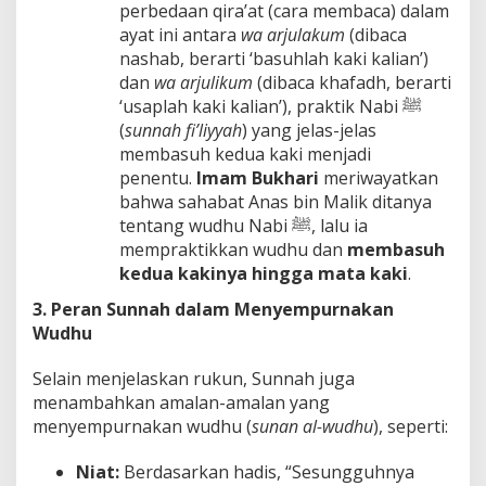
perbedaan qira’at (cara membaca) dalam
ayat ini antara
wa arjulakum
(dibaca
nashab, berarti ‘basuhlah kaki kalian’)
dan
wa arjulikum
(dibaca khafadh, berarti
‘usaplah kaki kalian’), praktik Nabi ﷺ
(
sunnah fi’liyyah
) yang jelas-jelas
membasuh kedua kaki menjadi
penentu.
Imam Bukhari
meriwayatkan
bahwa sahabat Anas bin Malik ditanya
tentang wudhu Nabi ﷺ, lalu ia
mempraktikkan wudhu dan
membasuh
kedua kakinya hingga mata kaki
.
3. Peran Sunnah dalam Menyempurnakan
Wudhu
Selain menjelaskan rukun, Sunnah juga
menambahkan amalan-amalan yang
menyempurnakan wudhu (
sunan al-wudhu
), seperti:
Niat:
Berdasarkan hadis, “Sesungguhnya