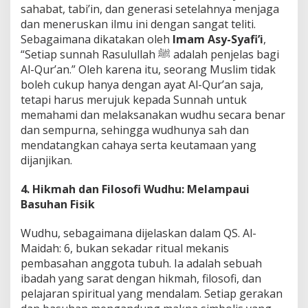
sahabat, tabi’in, dan generasi setelahnya menjaga
dan meneruskan ilmu ini dengan sangat teliti.
Sebagaimana dikatakan oleh
Imam Asy-Syafi’i
,
“Setiap sunnah Rasulullah ﷺ adalah penjelas bagi
Al-Qur’an.” Oleh karena itu, seorang Muslim tidak
boleh cukup hanya dengan ayat Al-Qur’an saja,
tetapi harus merujuk kepada Sunnah untuk
memahami dan melaksanakan wudhu secara benar
dan sempurna, sehingga wudhunya sah dan
mendatangkan cahaya serta keutamaan yang
dijanjikan.
4. Hikmah dan Filosofi Wudhu: Melampaui
Basuhan Fisik
Wudhu, sebagaimana dijelaskan dalam QS. Al-
Maidah: 6, bukan sekadar ritual mekanis
pembasahan anggota tubuh. Ia adalah sebuah
ibadah yang sarat dengan hikmah, filosofi, dan
pelajaran spiritual yang mendalam. Setiap gerakan