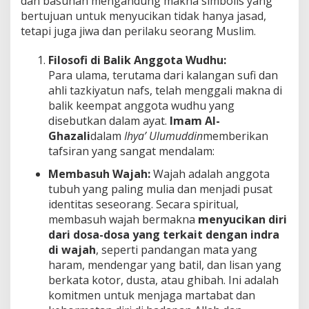
dan basuhan mengandung makna simbolis yang
bertujuan untuk menyucikan tidak hanya jasad,
tetapi juga jiwa dan perilaku seorang Muslim.
Filosofi di Balik Anggota Wudhu:
Para ulama, terutama dari kalangan sufi dan
ahli tazkiyatun nafs, telah menggali makna di
balik keempat anggota wudhu yang
disebutkan dalam ayat.
Imam Al-
Ghazali
dalam
Ihya’ Ulumuddin
memberikan
tafsiran yang sangat mendalam:
Membasuh Wajah:
Wajah adalah anggota
tubuh yang paling mulia dan menjadi pusat
identitas seseorang. Secara spiritual,
membasuh wajah bermakna
menyucikan diri
dari dosa-dosa yang terkait dengan indra
di wajah
, seperti pandangan mata yang
haram, mendengar yang batil, dan lisan yang
berkata kotor, dusta, atau ghibah. Ini adalah
komitmen untuk menjaga martabat dan