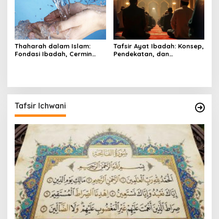
Thaharah dalam Islam:
Tafsir Ayat Ibadah: Konsep,
Fondasi Ibadah, Cermin
Pendekatan, dan
Iman, dan Pilar Peradaban
Relevansinya dalam
yang Menyucikan Lahir dan
Konteks Kontemporer
Batin
Tafsir Ichwani